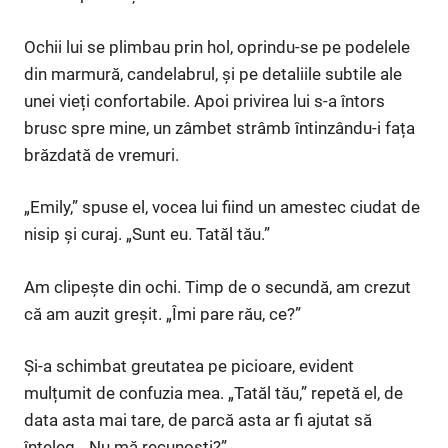
Ochii lui se plimbau prin hol, oprindu-se pe podelele
din marmură, candelabrul, și pe detaliile subtile ale
unei vieți confortabile. Apoi privirea lui s-a întors
brusc spre mine, un zâmbet strâmb întinzându-i fața
brăzdată de vremuri.
„Emily,” spuse el, vocea lui fiind un amestec ciudat de
nisip și curaj. „Sunt eu. Tatăl tău.”
Am clipește din ochi. Timp de o secundă, am crezut
că am auzit greșit. „Îmi pare rău, ce?”
Și-a schimbat greutatea pe picioare, evident
mulțumit de confuzia mea. „Tatăl tău,” repetă el, de
data asta mai tare, de parcă asta ar fi ajutat să
înțeleg. „Nu mă recunoști?”