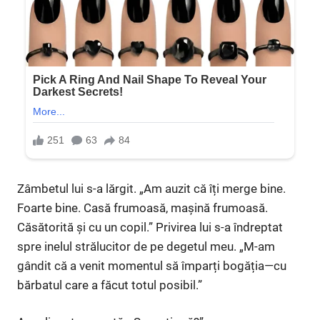
Zâmbetul lui s-a lărgit. „Am auzit că îți merge bine.
Foarte bine. Casă frumoasă, mașină frumoasă.
Căsătorită și cu un copil.” Privirea lui s-a îndreptat
spre inelul strălucitor de pe degetul meu. „M-am
gândit că a venit momentul să împarți bogăția—cu
bărbatul care a făcut totul posibil.”