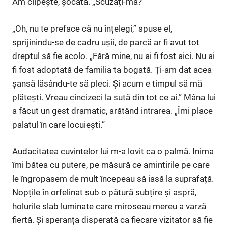
Am clipește, șocată. „Scuzați-mă?”
„Oh, nu te preface că nu înțelegi,” spuse el,
sprijinindu-se de cadru ușii, de parcă ar fi avut tot
dreptul să fie acolo. „Fără mine, nu ai fi fost aici. Nu ai
fi fost adoptată de familia ta bogată. Ți-am dat acea
șansă lăsându-te să pleci. Și acum e timpul să mă
plătești. Vreau cincizeci la sută din tot ce ai.” Mâna lui
a făcut un gest dramatic, arătând intrarea. „Îmi place
palatul în care locuiești.”
Audacitatea cuvintelor lui m-a lovit ca o palmă. Inima
îmi bătea cu putere, pe măsură ce amintirile pe care
le îngropasem de mult începeau să iasă la suprafață.
Nopțile în orfelinat sub o pătură subțire și aspră,
holurile slab luminate care miroseau mereu a varză
fiertă. Și speranța disperată ca fiecare vizitator să fie