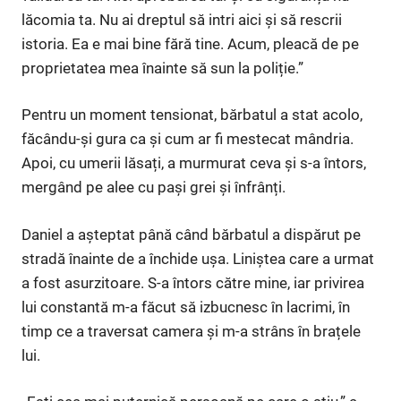
lăcomia ta. Nu ai dreptul să intri aici și să rescrii
istoria. Ea e mai bine fără tine. Acum, pleacă de pe
proprietatea mea înainte să sun la poliție.”
Pentru un moment tensionat, bărbatul a stat acolo,
făcându-și gura ca și cum ar fi mestecat mândria.
Apoi, cu umerii lăsați, a murmurat ceva și s-a întors,
mergând pe alee cu pași grei și înfrânți.
Daniel a așteptat până când bărbatul a dispărut pe
stradă înainte de a închide ușa. Liniștea care a urmat
a fost asurzitoare. S-a întors către mine, iar privirea
lui constantă m-a făcut să izbucnesc în lacrimi, în
timp ce a traversat camera și m-a strâns în brațele
lui.