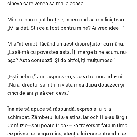
cineva care venea să mă ia acasă.
Mi-am încrucișat brațele, încercând să mă liniștesc.
„M-ai dat. Știi ce a fost pentru mine? Ai vreo idee—”
M-a întrerupt, făcând un gest disprețuitor cu mâna.
„Lasă-mă cu povestea asta. Îți merge bine acum, nu-i
așa? Asta contează. Și de altfel, îți mulțumesc.”
„Ești nebun,” am răspuns eu, vocea tremurându-mi.
„Nu ai dreptul să intri în viața mea după douăzeci și
cinci de ani și să ceri ceva.”
Înainte să apuce să răspundă, expresia lui s-a
schimbat. Zâmbetul lui s-a stins, iar ochii i s-au lărgit.
Confuzie—sau poate frică?—i-a traversat fața în timp
ce privea pe lângă mine, atenția lui concentrându-se