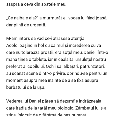
asupra a ceva din spatele meu.
„Ce naiba e aia?” a murmurât el, vocea lui fiind joasă,
dar plină de urgență.
M-am întors să văd ce-i atrăsese atenția.
Acolo, pășind în hol cu calmul și încrederea cuiva
care nu tolerează prostii, era soțul meu, Daniel. Într-o
mână ținea o tabletă, iar în cealaltă, ursulețul nostru
preferat al copilului. Ochii săi albaștri, pătrunzători,
au scanat scena dintr-o privire, oprindu-se pentru un
moment asupra mea înainte de a se fixa asupra
bărbatului de la ușă.
Vederea lui Daniel părea să dezumfle îndrăzneala
care iradia de la tatăl meu biologic. Zâmbetul lui s-a
stins, înlocuit de o fărâmă de nesiguranță.