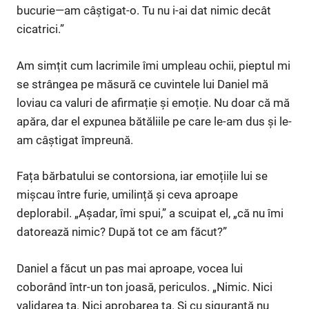
bucurie—am câștigat-o. Tu nu i-ai dat nimic decât
cicatrici.”
Am simțit cum lacrimile îmi umpleau ochii, pieptul mi
se strângea pe măsură ce cuvintele lui Daniel mă
loviau ca valuri de afirmație și emoție. Nu doar că mă
apăra, dar el expunea bătăliile pe care le-am dus și le-
am câștigat împreună.
Fața bărbatului se contorsiona, iar emoțiile lui se
mișcau între furie, umilință și ceva aproape
deplorabil. „Așadar, îmi spui,” a scuipat el, „că nu îmi
datorează nimic? După tot ce am făcut?”
Daniel a făcut un pas mai aproape, vocea lui
coborând într-un ton joasă, periculos. „Nimic. Nici
validarea ta. Nici aprobarea ta. Și cu siguranță nu