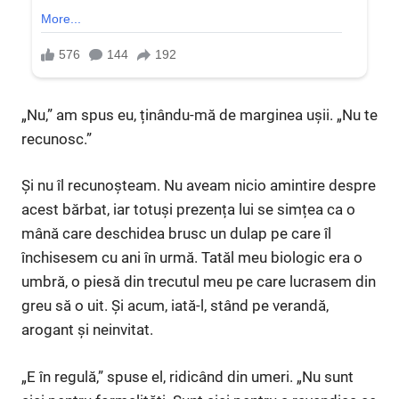
„Nu,” am spus eu, ținându-mă de marginea ușii. „Nu te
recunosc.”
Și nu îl recunoșteam. Nu aveam nicio amintire despre
acest bărbat, iar totuși prezența lui se simțea ca o
mână care deschidea brusc un dulap pe care îl
închisesem cu ani în urmă. Tatăl meu biologic era o
umbră, o piesă din trecutul meu pe care lucrasem din
greu să o uit. Și acum, iată-l, stând pe verandă,
arogant și neinvitat.
„E în regulă,” spuse el, ridicând din umeri. „Nu sunt