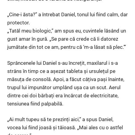
„Cine-i ăsta?” a întrebat Daniel, tonul lui fiind calm, dar
protector.
„Tatăl meu biologic,” am spus eu, cuvintele lăsând un
gust amar în gură. „Se pare că crede că îi datorez
jumătate din tot ce am, pentru că ‘m-a lăsat să plec.’”
Sprâncenele lui Daniel s-au încrețit, maxilarul i s-a
strâns în timp ce a așezat tableta și ursulețul pe
măsuța de consolă. Apoi, a făcut câțiva pași înainte,
trupul lui impunător umplând ușa ca un scut. Aerul
dintre cei doi bărbați era încărcat de electricitate,
tensiunea fiind palpabilă.
„Ai mult tupeu să te prezinți aici,” a spus Daniel,
vocea lui fiind joasă și tăioasă. „Mai ales cu o astfel