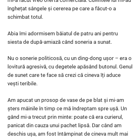
mi-a făcut vreo ofertă comercială. Cuvintele lui mi-au
înghețat sângele și cererea pe care a făcut-o a
schimbat totul.
Abia îmi adormisem băiatul de patru ani pentru
siesta de după-amiază când soneria a sunat.
Nu o sonerie politicosă, cu un ding-dong ușor – era o
lovitură agresivă, cu degetele apăsând butonul. Genul
de sunet care te face să crezi că cineva îți aduce
vești teribile.
Am apucat un prosop de vase de pe blat și mi-am
șters mâinile în timp ce mă îndreptam spre ușă. Un
gând mi-a trecut prin minte: poate că era curierul,
panicat din cauza unui pachet lipsă. Dar când am
deschis ușa, am fost întâmpinat de cineva mult mai