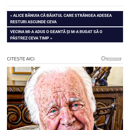
Navigare
PREVIOUS
ALICE BĂNUIA CĂ BĂIATUL CARE STRÂNGEA ADESEA
POST:
RESTURI ASCUNDE CEVA
în
NEXT
VECINA MI-A ADUS O GEANTĂ ȘI M-A RUGAT SĂ O
articole
POST:
PĂSTREZ CEVA TIMP