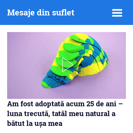
Skip
Mesaje din suflet
to
content
Am fost adoptată acum 25 de ani –
luna trecută, tatăl meu natural a
bătut la ușa mea