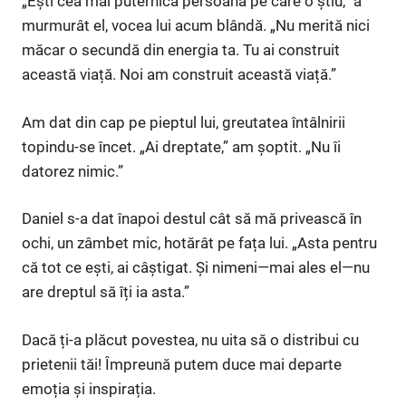
„Ești cea mai puternică persoană pe care o știu,” a
murmurât el, vocea lui acum blândă. „Nu merită nici
măcar o secundă din energia ta. Tu ai construit
această viață. Noi am construit această viață.”
Am dat din cap pe pieptul lui, greutatea întâlnirii
topindu-se încet. „Ai dreptate,” am șoptit. „Nu îi
datorez nimic.”
Daniel s-a dat înapoi destul cât să mă privească în
ochi, un zâmbet mic, hotărât pe fața lui. „Asta pentru
că tot ce ești, ai câștigat. Și nimeni—mai ales el—nu
are dreptul să îți ia asta.”
Dacă ți-a plăcut povestea, nu uita să o distribui cu
prietenii tăi! Împreună putem duce mai departe
emoția și inspirația.