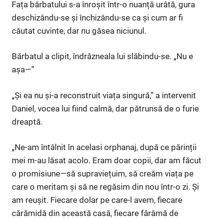
Fața bărbatului s-a înroșit într-o nuanță urâtă, gura
deschizându-se și închizându-se ca și cum ar fi
căutat cuvinte, dar nu găsea niciunul.
Bărbatul a clipit, îndrăzneala lui slăbindu-se. „Nu e
așa—”
„Și ea nu și-a reconstruit viața singură,” a intervenit
Daniel, vocea lui fiind calmă, dar pătrunsă de o furie
dreaptă.
„Ne-am întâlnit în acelasi orphanaj, după ce părinții
mei m-au lăsat acolo. Eram doar copii, dar am făcut
o promisiune—să supraviețuim, să creăm viața pe
care o meritam și să ne regăsim din nou într-o zi. Și
am reușit. Fiecare dolar pe care-l avem, fiecare
cărămidă din această casă, fiecare fărâmă de