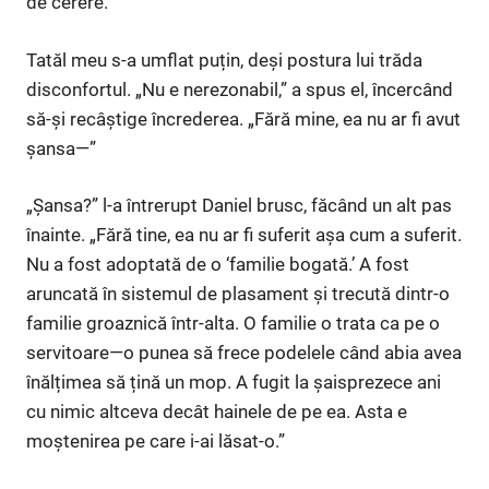
de cerere.”
Tatăl meu s-a umflat puțin, deși postura lui trăda
disconfortul. „Nu e nerezonabil,” a spus el, încercând
să-și recâștige încrederea. „Fără mine, ea nu ar fi avut
șansa—”
„Șansa?” l-a întrerupt Daniel brusc, făcând un alt pas
înainte. „Fără tine, ea nu ar fi suferit așa cum a suferit.
Nu a fost adoptată de o ‘familie bogată.’ A fost
aruncată în sistemul de plasament și trecută dintr-o
familie groaznică într-alta. O familie o trata ca pe o
servitoare—o punea să frece podelele când abia avea
înălțimea să țină un mop. A fugit la șaisprezece ani
cu nimic altceva decât hainele de pe ea. Asta e
moștenirea pe care i-ai lăsat-o.”