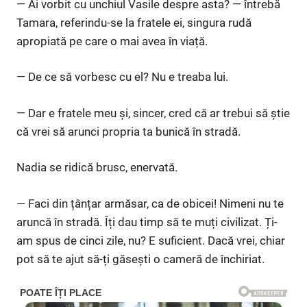
— Ai vorbit cu unchiul Vasile despre asta? — întrebă
Tamara, referindu-se la fratele ei, singura rudă
apropiată pe care o mai avea în viață.
— De ce să vorbesc cu el? Nu e treaba lui.
— Dar e fratele meu și, sincer, cred că ar trebui să știe
că vrei să arunci propria ta bunică în stradă.
Nadia se ridică brusc, enervată.
— Faci din țânțar armăsar, ca de obicei! Nimeni nu te
aruncă în stradă. Îți dau timp să te muți civilizat. Ți-
am spus de cinci zile, nu? E suficient. Dacă vrei, chiar
pot să te ajut să-ți găsești o cameră de închiriat.