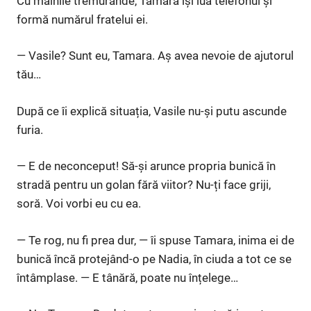
Cu mâinile tremurânde, Tamara își luă telefonul și
formă numărul fratelui ei.
— Vasile? Sunt eu, Tamara. Aș avea nevoie de ajutorul
tău…
După ce îi explică situația, Vasile nu-și putu ascunde
furia.
— E de neconceput! Să-și arunce propria bunică în
stradă pentru un golan fără viitor? Nu-ți face griji,
soră. Voi vorbi eu cu ea.
— Te rog, nu fi prea dur, — îi spuse Tamara, inima ei de
bunică încă protejând-o pe Nadia, în ciuda a tot ce se
întâmplase. — E tânără, poate nu înțelege…