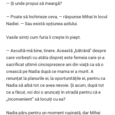
— Și unde propui să meargă?
— Poate să închirieze ceva, — răspunse Mihai în locul
Nadiei. — Sau există opțiunea azilului.
Vasile simți cum furia îi crește în piept.
— Ascultă-mă bine, tinere. Această „bătrână” despre
care vorbești cu atâta dispreț este femeia care și-a
sacrificat ultimii cincisprezece ani din viață ca să o
crească pe Nadia după ce mama ei a murit. A
renunțat la planurile ei, la oportunitățile ei, pentru ca
Nadia să aibă tot ce avea nevoie. Și acum, după tot
ce a făcut, voi doi o aruncați în stradă pentru că e
„inconvenient” să locuiți cu ea?
Nadia păru pentru un moment rușinată, dar Mihai