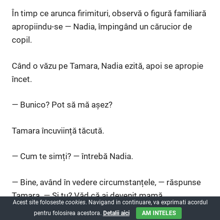
În timp ce arunca firimituri, observă o figură familiară
apropiindu-se — Nadia, împingând un cărucior de
copil.
Când o văzu pe Tamara, Nadia ezită, apoi se apropie
încet.
— Bunico? Pot să mă așez?
Tamara încuviință tăcută.
— Cum te simți? — întrebă Nadia.
— Bine, având în vedere circumstanțele, — răspunse
Tamara. — Și tu? Văd că ai devenit mamă.
Acest site foloseste
cookies
. Navigand in continuare, va exprimati acordul
pentru folosirea acestora.
Detalii aici
AM INTELES