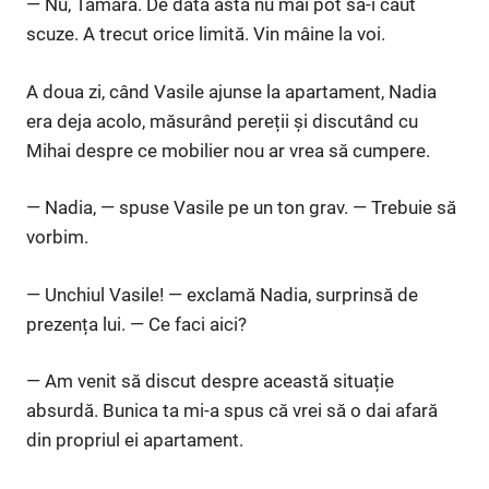
— Nu, Tamara. De data asta nu mai pot să-i caut
scuze. A trecut orice limită. Vin mâine la voi.
A doua zi, când Vasile ajunse la apartament, Nadia
era deja acolo, măsurând pereții și discutând cu
Mihai despre ce mobilier nou ar vrea să cumpere.
— Nadia, — spuse Vasile pe un ton grav. — Trebuie să
vorbim.
— Unchiul Vasile! — exclamă Nadia, surprinsă de
prezența lui. — Ce faci aici?
— Am venit să discut despre această situație
absurdă. Bunica ta mi-a spus că vrei să o dai afară
din propriul ei apartament.