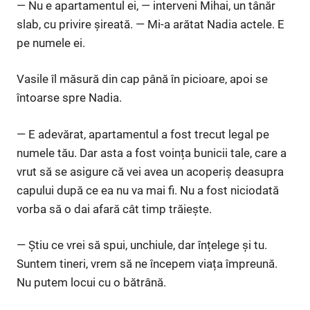
— Nu e apartamentul ei, — interveni Mihai, un tânăr
slab, cu privire șireată. — Mi-a arătat Nadia actele. E
pe numele ei.
Vasile îl măsură din cap până în picioare, apoi se
întoarse spre Nadia.
— E adevărat, apartamentul a fost trecut legal pe
numele tău. Dar asta a fost voința bunicii tale, care a
vrut să se asigure că vei avea un acoperiș deasupra
capului după ce ea nu va mai fi. Nu a fost niciodată
vorba să o dai afară cât timp trăiește.
— Știu ce vrei să spui, unchiule, dar înțelege și tu.
Suntem tineri, vrem să ne începem viața împreună.
Nu putem locui cu o bătrână.