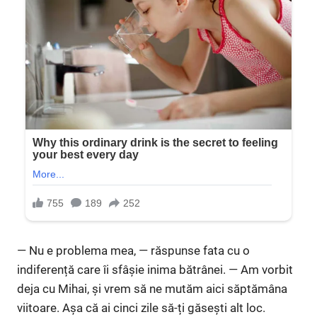
— Nu e problema mea, — răspunse fata cu o
indiferență care îi sfâșie inima bătrânei. — Am vorbit
deja cu Mihai, și vrem să ne mutăm aici săptămâna
viitoare. Așa că ai cinci zile să-ți găsești alt loc.