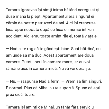
Tamara Igorevna își simți inima bătând neregulat și
duse mâna la piept. Apartamentul era singurul ei
cămin de peste patruzeci de ani. Aici își crescuse
fiica, apoi nepoata după ce fiica ei murise într-un
accident. Aici erau toate amintirile ei, toată viața ei.
— Nadia, te rog să te gândești bine. Sunt bătrână, nu
am unde să mă duc. Acest apartament are două
camere. Puteți locui în camera mare, iar eu voi
rămâne aici, în camera mică. Nu vă voi deranja.
— Nu, — răspunse Nadia ferm. — Vrem să fim singuri.
E normal. Plus că Mihai nu te suportă. Spune că ești
prea cicălitoare.
Tamara își aminti de Mihai, un tânăr fără serviciu