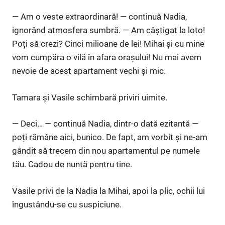
— Am o veste extraordinară! — continuă Nadia,
ignorând atmosfera sumbră. — Am câștigat la loto!
Poți să crezi? Cinci milioane de lei! Mihai și cu mine
vom cumpăra o vilă în afara orașului! Nu mai avem
nevoie de acest apartament vechi și mic.
Tamara și Vasile schimbară priviri uimite.
— Deci… — continuă Nadia, dintr-o dată ezitantă —
poți rămâne aici, bunico. De fapt, am vorbit și ne-am
gândit să trecem din nou apartamentul pe numele
tău. Cadou de nuntă pentru tine.
Vasile privi de la Nadia la Mihai, apoi la plic, ochii lui
îngustându-se cu suspiciune.