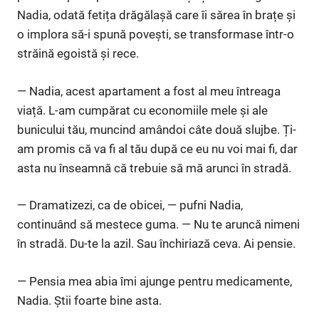
Nadia, odată fetița drăgălașă care îi sărea în brațe și
o implora să-i spună povești, se transformase într-o
străină egoistă și rece.
— Nadia, acest apartament a fost al meu întreaga
viață. L-am cumpărat cu economiile mele și ale
bunicului tău, muncind amândoi câte două slujbe. Ți-
am promis că va fi al tău după ce eu nu voi mai fi, dar
asta nu înseamnă că trebuie să mă arunci în stradă.
— Dramatizezi, ca de obicei, — pufni Nadia,
continuând să mestece guma. — Nu te aruncă nimeni
în stradă. Du-te la azil. Sau închiriază ceva. Ai pensie.
— Pensia mea abia îmi ajunge pentru medicamente,
Nadia. Știi foarte bine asta.