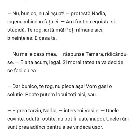
— Nu, bunico, nu ai eșuat! — protestă Nadia,
îngenunchind în fața ei. — Am fost eu egoistă și
stupidă. Te rog, iartă-mă! Poți rămâne aici,
bineînțeles. E casa ta.
— Nu mai e casa mea, — răspunse Tamara, ridicându-
se. — E a ta acum, legal. Și moralitatea ta va decide
ce faci cu ea.
— Dar bunico, te rog, nu pleca așa! Vom găsi o
soluție. Poate putem locui toți aici, sau…
— E prea târziu, Nadia, — interveni Vasile. — Unele
cuvinte, odată rostite, nu pot fi luate înapoi. Unele răni
sunt prea adânci pentru a se vindeca ușor.