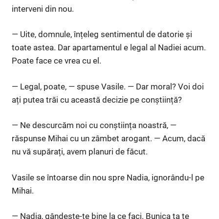
interveni din nou.
— Uite, domnule, înțeleg sentimentul de datorie și
toate astea. Dar apartamentul e legal al Nadiei acum.
Poate face ce vrea cu el.
— Legal, poate, — spuse Vasile. — Dar moral? Voi doi
ați putea trăi cu această decizie pe conștiință?
— Ne descurcăm noi cu conștiința noastră, —
răspunse Mihai cu un zâmbet arogant. — Acum, dacă
nu vă supărați, avem planuri de făcut.
Vasile se întoarse din nou spre Nadia, ignorându-l pe
Mihai.
— Nadia, gândește-te bine la ce faci. Bunica ta te