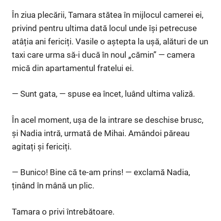
În ziua plecării, Tamara stătea în mijlocul camerei ei,
privind pentru ultima dată locul unde își petrecuse
atâția ani fericiți. Vasile o aștepta la ușă, alături de un
taxi care urma să-i ducă în noul „cămin” — camera
mică din apartamentul fratelui ei.
— Sunt gata, — spuse ea încet, luând ultima valiză.
În acel moment, ușa de la intrare se deschise brusc,
și Nadia intră, urmată de Mihai. Amândoi păreau
agitați și fericiți.
— Bunico! Bine că te-am prins! — exclamă Nadia,
ținând în mână un plic.
Tamara o privi întrebătoare.