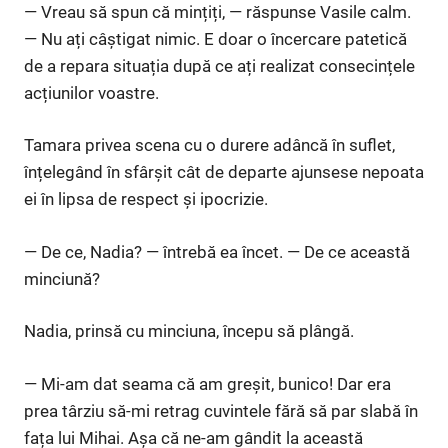
— Vreau să spun că mințiți, — răspunse Vasile calm.
— Nu ați câștigat nimic. E doar o încercare patetică
de a repara situația după ce ați realizat consecințele
acțiunilor voastre.
Tamara privea scena cu o durere adâncă în suflet,
înțelegând în sfârșit cât de departe ajunsese nepoata
ei în lipsa de respect și ipocrizie.
— De ce, Nadia? — întrebă ea încet. — De ce această
minciună?
Nadia, prinsă cu minciuna, începu să plângă.
— Mi-am dat seama că am greșit, bunico! Dar era
prea târziu să-mi retrag cuvintele fără să par slabă în
fața lui Mihai. Așa că ne-am gândit la această