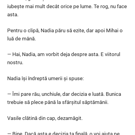
iubește mai mult decât orice pe lume. Te rog, nu face
asta.
Pentru o clipă, Nadia păru să ezite, dar apoi Mihai o
luă de mână.
— Hai, Nadia, am vorbit deja despre asta. E viitorul
nostru.
Nadia își îndreptă umerii și spuse:
— Îmi pare rău, unchiule, dar decizia e luată. Bunica
trebuie să plece până la sfârșitul săptămânii.
Vasile clătină din cap, dezamăgit.
— Bine. Dacă asta e decizia ta finală, o voi ajuta pe