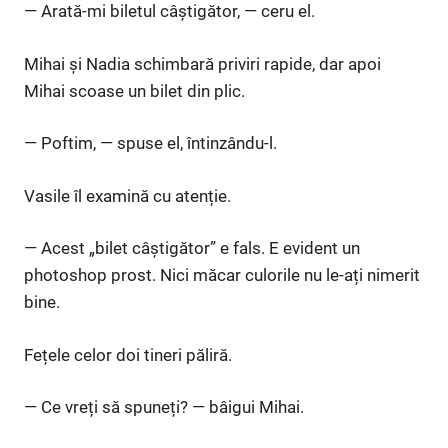
— Arată-mi biletul câștigător, — ceru el.
Mihai și Nadia schimbară priviri rapide, dar apoi
Mihai scoase un bilet din plic.
— Poftim, — spuse el, întinzându-l.
Vasile îl examină cu atenție.
— Acest „bilet câștigător” e fals. E evident un
photoshop prost. Nici măcar culorile nu le-ați nimerit
bine.
Fețele celor doi tineri păliră.
— Ce vreți să spuneți? — bâigui Mihai.