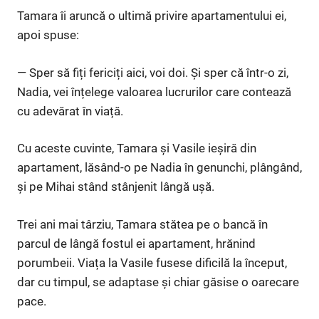
Tamara îi aruncă o ultimă privire apartamentului ei,
apoi spuse:
— Sper să fiți fericiți aici, voi doi. Și sper că într-o zi,
Nadia, vei înțelege valoarea lucrurilor care contează
cu adevărat în viață.
Cu aceste cuvinte, Tamara și Vasile ieșiră din
apartament, lăsând-o pe Nadia în genunchi, plângând,
și pe Mihai stând stânjenit lângă ușă.
Trei ani mai târziu, Tamara stătea pe o bancă în
parcul de lângă fostul ei apartament, hrănind
porumbeii. Viața la Vasile fusese dificilă la început,
dar cu timpul, se adaptase și chiar găsise o oarecare
pace.