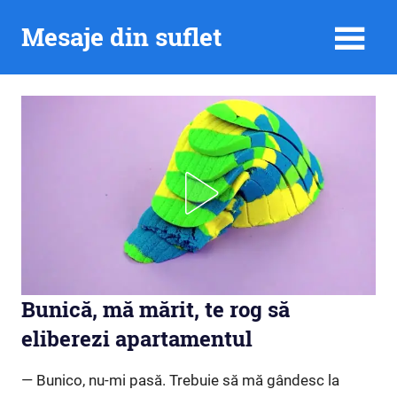
Skip
Mesaje din suflet
to
content
Bunică, mă mărit, te rog să
eliberezi apartamentul
— Bunico, nu-mi pasă. Trebuie să mă gândesc la