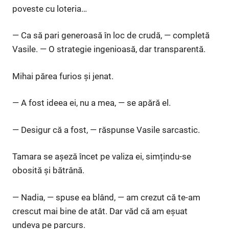
poveste cu loteria…
— Ca să pari generoasă în loc de crudă, — completă
Vasile. — O strategie ingenioasă, dar transparentă.
Mihai părea furios și jenat.
— A fost ideea ei, nu a mea, — se apără el.
— Desigur că a fost, — răspunse Vasile sarcastic.
Tamara se așeză încet pe valiza ei, simțindu-se
obosită și bătrână.
— Nadia, — spuse ea blând, — am crezut că te-am
crescut mai bine de atât. Dar văd că am eșuat
undeva pe parcurs.