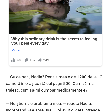
— Cu ce bani, Nadia? Pensia mea e de 1200 de lei. O
cameră în oraș costă cel puțin 800. Cum să mai
trăiesc, cum să-mi cumpăr medicamentele?
— Nu știu, nu e problema mea, — repetă Nadia,
îndreptându-se spre ușă. — Ai avut o viață întreagă