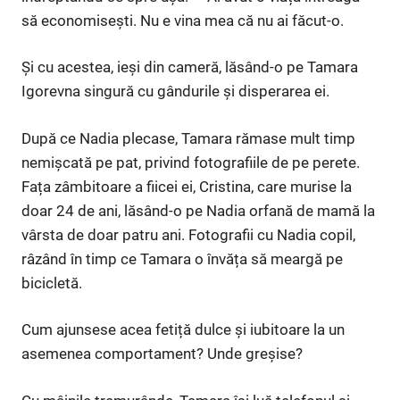
să economisești. Nu e vina mea că nu ai făcut-o.
Și cu acestea, ieși din cameră, lăsând-o pe Tamara
Igorevna singură cu gândurile și disperarea ei.
După ce Nadia plecase, Tamara rămase mult timp
nemișcată pe pat, privind fotografiile de pe perete.
Fața zâmbitoare a fiicei ei, Cristina, care murise la
doar 24 de ani, lăsând-o pe Nadia orfană de mamă la
vârsta de doar patru ani. Fotografii cu Nadia copil,
râzând în timp ce Tamara o învăța să meargă pe
bicicletă.
Cum ajunsese acea fetiță dulce și iubitoare la un
asemenea comportament? Unde greșise?