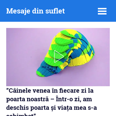
Skip
Mesaje din suflet
to
content
”Câinele venea în fiecare zi la
poarta noastră – Într-o zi, am
deschis poarta și viața mea s-a