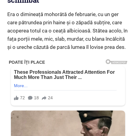
schimbat”
Era o dimineață mohorâtă de februarie, cu un ger
care pătrundea prin haine și o zăpadă subțire, care
acoperea totul ca o ceață albicioasă. Stătea acolo, în
fața porții mele, mic, slab, murdar, cu blana încâlcită
și o ureche căzută de parcă lumea îl lovise prea des.