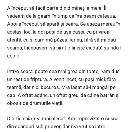
A început să facă parte din diminețile mele. Îl
vedeam de la geam, în timp ce îmi beam cafeaua.
Apoi a început să apară și seara. Se așeza mereu în
același loc, la doi pași de ușa casei, cu privirea
atentă, ca și cum mă păzea. Iar eu, fără să-mi dau
seama, începusem să simt o liniște ciudată știindu-l
acolo.
Într-o seară, poate cea mai grea din toate, i-am dus
un rest de friptură. A venit încet, cu pași mici, fără
teamă, dar nici bucuros. M-a lăsat să-l mângâi pe
cap. A oftat adânc, un oftat greu, de câine bătrân și
obosit de drumurile vieții.
Din ziua aia, n-a mai plecat. Am improvizat o cușcă
din scânduri sub pridvor, dar n-a vrut să intre