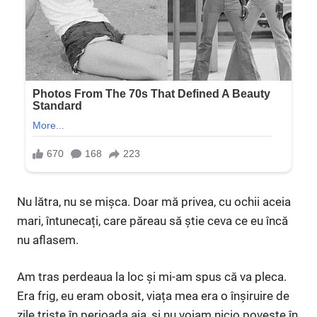
Nu lătra, nu se mișca. Doar mă privea, cu ochii aceia
mari, întunecați, care păreau să știe ceva ce eu încă
nu aflasem.
Am tras perdeaua la loc și mi-am spus că va pleca.
Era frig, eu eram obosit, viața mea era o înșiruire de
zile triste în perioada aia, și nu voiam nicio poveste în