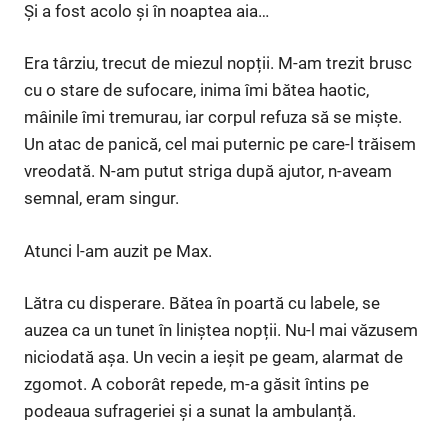
Și a fost acolo și în noaptea aia…
Era târziu, trecut de miezul nopții. M-am trezit brusc
cu o stare de sufocare, inima îmi bătea haotic,
mâinile îmi tremurau, iar corpul refuza să se miște.
Un atac de panică, cel mai puternic pe care-l trăisem
vreodată. N-am putut striga după ajutor, n-aveam
semnal, eram singur.
Atunci l-am auzit pe Max.
Lătra cu disperare. Bătea în poartă cu labele, se
auzea ca un tunet în liniștea nopții. Nu-l mai văzusem
niciodată așa. Un vecin a ieșit pe geam, alarmat de
zgomot. A coborât repede, m-a găsit întins pe
podeaua sufrageriei și a sunat la ambulanță.