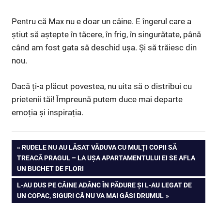
Pentru că Max nu e doar un câine. E îngerul care a
știut să aștepte în tăcere, în frig, în singurătate, până
când am fost gata să deschid ușa. Și să trăiesc din
nou.
Dacă ți-a plăcut povestea, nu uita să o distribui cu
prietenii tăi! Împreună putem duce mai departe
emoția și inspirația.
Navigare
PREVIOUS
RUDELE NU AU LĂSAT VĂDUVA CU MULȚI COPII SĂ
POST:
TREACĂ PRAGUL – LA UȘA APARTAMENTULUI EI SE AFLA
în
UN BUCHET DE FLORI
articole
NEXT
L-AU DUS PE CÂINE ADÂNC ÎN PĂDURE ȘI L-AU LEGAT DE
POST:
UN COPAC, SIGURI CĂ NU VA MAI GĂSI DRUMUL