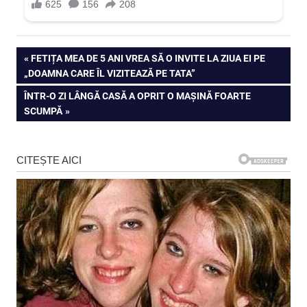
Navigare
PREVIOUS
FETIȚA MEA DE 5 ANI VREA SĂ O INVITE LA ZIUA EI PE
POST:
„DOAMNA CARE ÎL VIZITEAZĂ PE TATA”
în
NEXT
ÎNTR-O ZI LÂNGĂ CASĂ A OPRIT O MAȘINĂ FOARTE
articole
POST:
SCUMPĂ