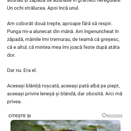
adunau și zăpada se adunase în grămezi neregulate.
Un ochi strălucea. Apoi încă unul.
Am coborât două trepte, aproape fără să respir.
Punga mi-a alunecat din mână. Am îngenuncheat în
zăpadă, mâinile îmi tremurau, de teamă că greșesc,
că e altul, că mintea mea îmi joacă feste după atâta
dor.
Dar nu. Era el.
Aceeași blăniță roșcată, aceeași pată albă pe piept,
aceeași privire leneșă și blândă, dar obosită. Arci mă
privea.