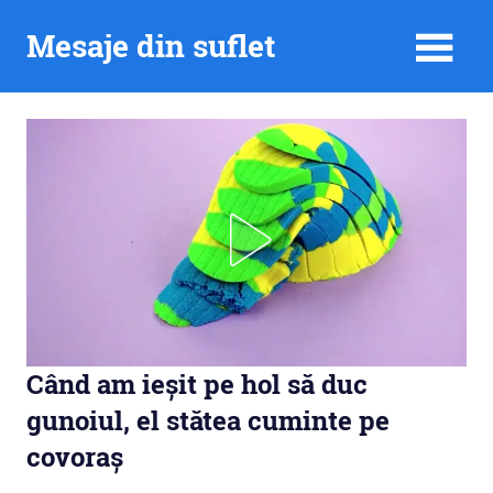
Skip
Mesaje din suflet
to
content
Când am ieșit pe hol să duc
gunoiul, el stătea cuminte pe
covoraș