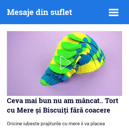
Skip
Mesaje din suflet
to
content
Ceva mai bun nu am mâncat.. Tort
cu Mere și Biscuiți fără coacere
Oricine iubeste prajiturile cu mere ii va placea