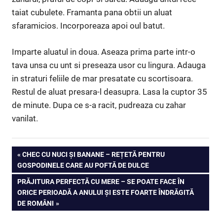
taiat cubulete. Framanta pana obtii un aluat
sfaramicios. Incorporeaza apoi oul batut.
Imparte aluatul in doua. Aseaza prima parte intr-o
tava unsa cu unt si preseaza usor cu lingura. Adauga
in straturi feliile de mar presatate cu scortisoara.
Restul de aluat presara-l deasupra. Lasa la cuptor 35
de minute. Dupa ce s-a racit, pudreaza cu zahar
vanilat.
Navigare
PREVIOUS
CHEC CU NUCI ȘI BANANE – REȚETĂ PENTRU
POST:
GOSPODINELE CARE AU POFTĂ DE DULCE
în
NEXT
PRĂJITURA PERFECTĂ CU MERE – SE POATE FACE ÎN
articole
POST:
ORICE PERIOADĂ A ANULUI ȘI ESTE FOARTE ÎNDRĂGITĂ
DE ROMÂNI