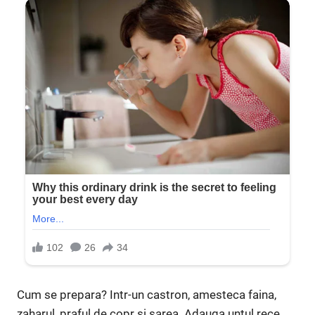
Cum se prepara? Intr-un castron, amesteca faina,
zaharul, praful de copr si sarea. Adauga untul rece