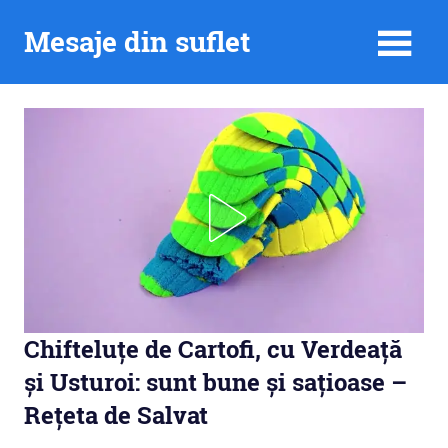
Skip
Mesaje din suflet
to
content
Chifteluțe de Cartofi, cu Verdeață
și Usturoi: sunt bune și sațioase –
Rețeta de Salvat