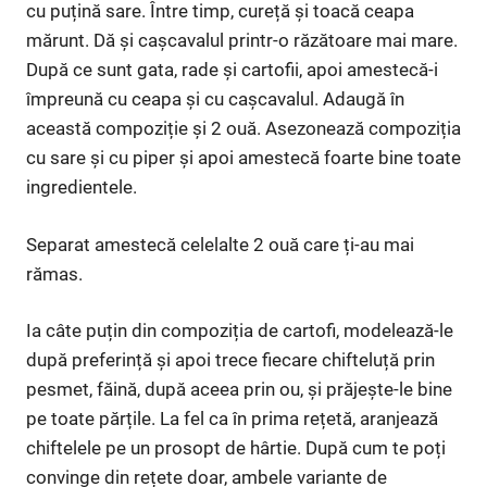
cu puțină sare. Între timp, cureță și toacă ceapa
mărunt. Dă și cașcavalul printr-o răzătoare mai mare.
După ce sunt gata, rade și cartofii, apoi amestecă-i
împreună cu ceapa și cu cașcavalul. Adaugă în
această compoziție și 2 ouă. Asezonează compoziția
cu sare și cu piper și apoi amestecă foarte bine toate
ingredientele.
Separat amestecă celelalte 2 ouă care ți-au mai
rămas.
Ia câte puțin din compoziția de cartofi, modelează-le
după preferință și apoi trece fiecare chifteluță prin
pesmet, făină, după aceea prin ou, și prăjește-le bine
pe toate părțile. La fel ca în prima rețetă, aranjează
chiftelele pe un prosopt de hârtie. După cum te poți
convinge din rețete doar, ambele variante de