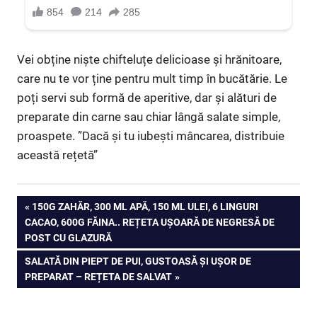
Vei obține niște chifteluțe delicioase și hrănitoare,
care nu te vor ține pentru mult timp în bucătărie. Le
poți servi sub formă de aperitive, dar și alături de
preparate din carne sau chiar lângă salate simple,
proaspete. ”Dacă și tu iubești mâncarea, distribuie
această rețetă”
Navigare
PREVIOUS
150G ZAHĂR, 300 ML APĂ, 150 ML ULEI, 6 LINGURI
POST:
CACAO, 600G FĂINA.. REȚETA UȘOARĂ DE NEGRESĂ DE
în
POST CU GLAZURĂ
articole
NEXT
SALATĂ DIN PIEPT DE PUI, GUSTOASĂ ȘI UȘOR DE
POST:
PREPARAT – REȚETA DE SALVAT