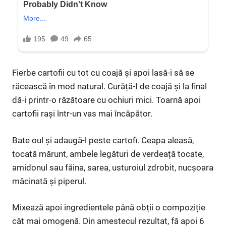
Fierbe cartofii cu tot cu coajă și apoi lasă-i să se
răcească în mod natural. Curăță-I de coajă și la final
dă-i printr-o răzătoare cu ochiuri mici. Toarnă apoi
cartofii rași într-un vas mai încăpător.
Bate oul și adaugă-l peste cartofi. Ceapa aleasă,
tocată mărunt, ambele legături de verdeață tocate,
amidonul sau făina, sarea, usturoiul zdrobit, nucșoara
măcinată și piperul.
Mixează apoi ingredientele până obții o compoziție
cât mai omogenă. Din amestecul rezultat, fă apoi 6