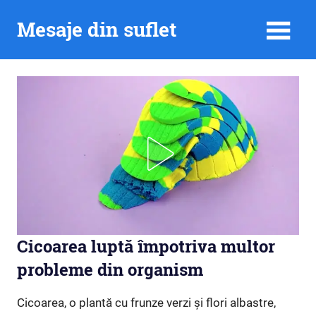
Skip
Mesaje din suflet
to
content
Cicoarea luptă împotriva multor
probleme din organism
Cicoarea, o plantă cu frunze verzi și flori albastre,