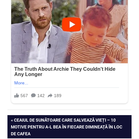
Navigare
PREVIOUS
CEAIUL DE SUNĂTOARE CARE SALVEAZĂ VIEȚI – 10
POST:
MOTIVE PENTRU A-L BEA ÎN FIECARE DIMINEAȚĂ ÎN LOC
în
DE CAFEA