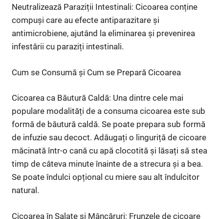
Neutralizează Paraziții Intestinali: Cicoarea conține
compuși care au efecte antiparazitare și
antimicrobiene, ajutând la eliminarea și prevenirea
infestării cu paraziți intestinali.
Cum se Consumă și Cum se Prepară Cicoarea
Cicoarea ca Băutură Caldă: Una dintre cele mai
populare modalități de a consuma cicoarea este sub
formă de băutură caldă. Se poate prepara sub formă
de infuzie sau decoct. Adăugați o linguriță de cicoare
măcinată într-o cană cu apă clocotită și lăsați să stea
timp de câteva minute înainte de a strecura și a bea.
Se poate îndulci opțional cu miere sau alt îndulcitor
natural.
Cicoarea în Salate și Mâncăruri: Frunzele de cicoare