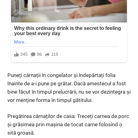
Puneți cârnații în congelator și îndepărtați folia
înainte de a-i pune pe grătar. Dacă amestecul a fost
bine făcut în timpul prelucrării, nu se vor dezintegra și
vor menține forma în timpul gătitului.
Pregătirea cârnaților de casa: Treceți carnea de porc
și grăsimea prin mașina de tocat carne folosind o
sită groasă.