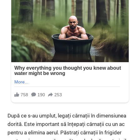
După ce s-au umplut, legați cârnații în dimensiunea
dorită. Este important să înțepați cârnații cu un ac
pentru a elimina aerul. Păstrați cârnații în frigider