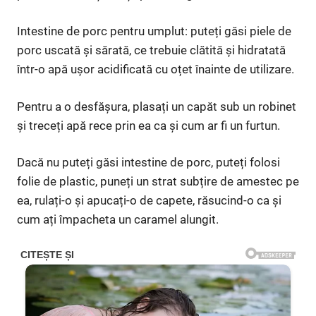
Intestine de porc pentru umplut: puteți găsi piele de
porc uscată și sărată, ce trebuie clătită și hidratată
într-o apă ușor acidificată cu oțet înainte de utilizare.
Pentru a o desfășura, plasați un capăt sub un robinet
și treceți apă rece prin ea ca și cum ar fi un furtun.
Dacă nu puteți găsi intestine de porc, puteți folosi
folie de plastic, puneți un strat subțire de amestec pe
ea, rulați-o și apucați-o de capete, răsucind-o ca și
cum ați împacheta un caramel alungit.