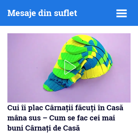
Skip
Mesaje din suflet
to
content
Cui îi plac Cârnații făcuți în Casă
mâna sus – Cum se fac cei mai
buni Cârnați de Casă