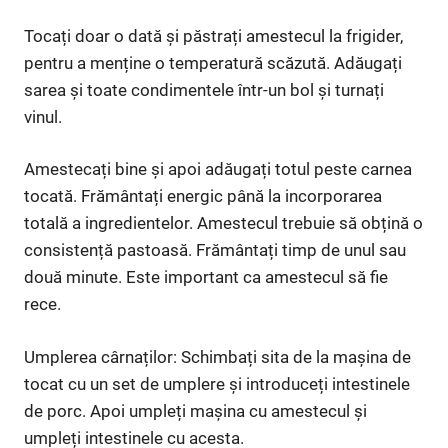
Tocați doar o dată și păstrați amestecul la frigider,
pentru a menține o temperatură scăzută. Adăugați
sarea și toate condimentele într-un bol și turnați
vinul.
Amestecați bine și apoi adăugați totul peste carnea
tocată. Frământați energic până la incorporarea
totală a ingredientelor. Amestecul trebuie să obțină o
consistență pastoasă. Frământați timp de unul sau
două minute. Este important ca amestecul să fie
rece.
Umplerea cârnaților: Schimbați sita de la mașina de
tocat cu un set de umplere și introduceți intestinele
de porc. Apoi umpleți mașina cu amestecul și
umpleți intestinele cu acesta.