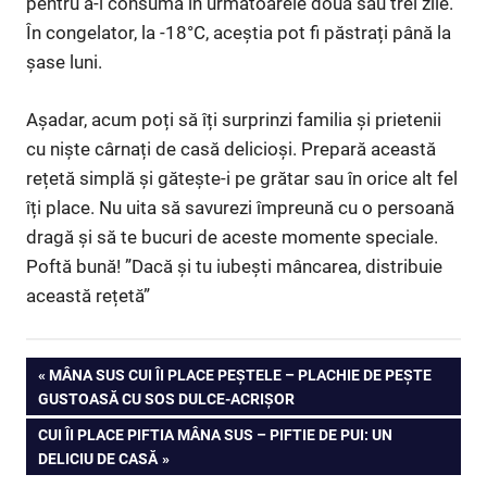
pentru a-i consuma în următoarele două sau trei zile.
În congelator, la -18°C, aceștia pot fi păstrați până la
șase luni.
Așadar, acum poți să îți surprinzi familia și prietenii
cu niște cârnați de casă delicioși. Prepară această
rețetă simplă și gătește-i pe grătar sau în orice alt fel
îți place. Nu uita să savurezi împreună cu o persoană
dragă și să te bucuri de aceste momente speciale.
Poftă bună! ”Dacă și tu iubești mâncarea, distribuie
această rețetă”
Navigare
PREVIOUS
MÂNA SUS CUI ÎI PLACE PEȘTELE – PLACHIE DE PEȘTE
POST:
GUSTOASĂ CU SOS DULCE-ACRIȘOR
în
NEXT
CUI ÎI PLACE PIFTIA MÂNA SUS – PIFTIE DE PUI: UN
articole
POST:
DELICIU DE CASĂ