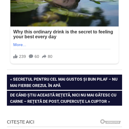
Navigare
PREVIOUS
SECRETUL PENTRU CEL MAI GUSTOS ȘI BUN PILAF – NU
POST:
MAI FIERBE OREZUL ÎN APĂ
în
NEXT
DE CÂND ȘTIU ACEASTĂ REȚETĂ, NICI NU MAI GĂTESC CU
articole
POST:
CARNE – REȚETĂ DE POST, CIUPERCUȚE LA CUPTOR