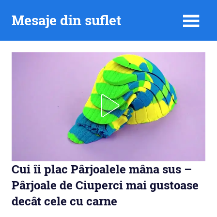
Skip
Mesaje din suflet
to
content
Cui îi plac Pârjoalele mâna sus –
Pârjoale de Ciuperci mai gustoase
decât cele cu carne