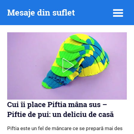
Skip
Mesaje din suflet
to
content
Cui îi place Piftia mâna sus –
Piftie de pui: un deliciu de casă
Piftia este un fel de mâncare ce se prepară mai des