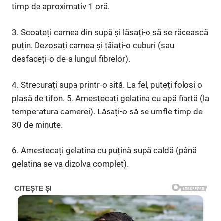
timp de aproximativ 1 oră.
3. Scoateți carnea din supă și lăsați-o să se răcească
puțin. Dezosați carnea și tăiați-o cuburi (sau
desfaceți-o de-a lungul fibrelor).
4. Strecurați supa printr-o sită. La fel, puteți folosi o
plasă de tifon. 5. Amestecați gelatina cu apă fiartă (la
temperatura camerei). Lăsați-o să se umfle timp de
30 de minute.
6. Amestecați gelatina cu puțină supă caldă (până
gelatina se va dizolva complet).