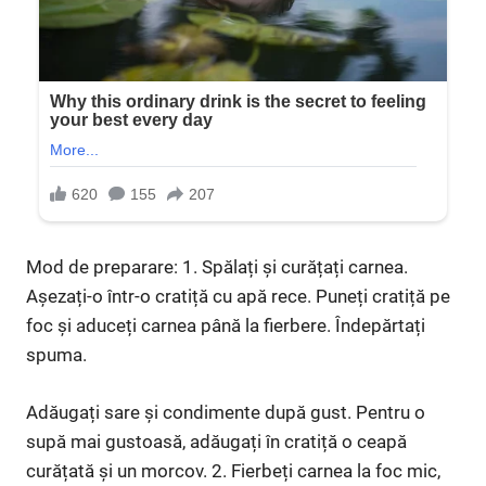
Mod de preparare: 1. Spălați și curățați carnea.
Așezați-o într-o cratiță cu apă rece. Puneți cratiță pe
foc și aduceți carnea până la fierbere. Îndepărtați
spuma.
Adăugați sare și condimente după gust. Pentru o
supă mai gustoasă, adăugați în cratiță o ceapă
curățată și un morcov. 2. Fierbeți carnea la foc mic,