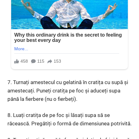
7. Turnați amestecul cu gelatină în cratița cu supă și
amestecați. Puneți cratița pe foc și aduceți supa
până la fierbere (nu o fierbeți).
8. Luați cratița de pe foc și lăsați supa să se
răcească. Pregătiți o formă de dimensiunea potrivită.