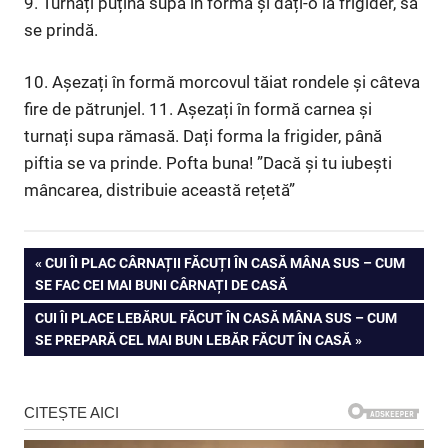
9. Turnați puțină supă în formă și dați-o la frigider, să
se prindă.
10. Așezați în formă morcovul tăiat rondele și câteva
fire de pătrunjel. 11. Așezați în formă carnea și
turnați supa rămasă. Dați forma la frigider, până
piftia se va prinde. Pofta buna! ”Dacă și tu iubești
mâncarea, distribuie această rețetă”
Navigare
PREVIOUS
CUI ÎI PLAC CÂRNAȚII FĂCUȚI ÎN CASĂ MÂNA SUS – CUM
POST:
SE FAC CEI MAI BUNI CÂRNAȚI DE CASĂ
în
NEXT
CUI ÎI PLACE LEBĂRUL FĂCUT ÎN CASĂ MÂNA SUS – CUM
articole
POST:
SE PREPARĂ CEL MAI BUN LEBĂR FĂCUT ÎN CASĂ