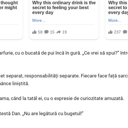
arfurie, cu o bucată de pui încă în gură. „Ce vrei să spui?” înt
 separat, responsabilități separate. Fiecare face față sarcin
nce liniștită.
ama, când la tatăl ei, cu o expresie de curiozitate amuzată.
otestă Dan. „Nu are legătură cu bugetul!”