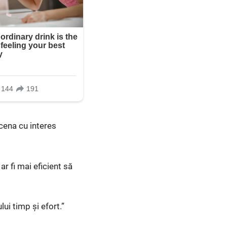
scena cu interes
r fi mai eficient să
ui timp și efort.”