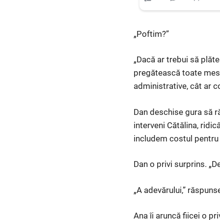
„Poftim?”
„Dacă ar trebui să plăt
pregătească toate mesel
administrative, cât ar c
Dan deschise gura să ră
interveni Cătălina, ridic
includem costul pentru 
Dan o privi surprins. „D
„A adevărului,” răspuns
Ana îi aruncă fiicei o p