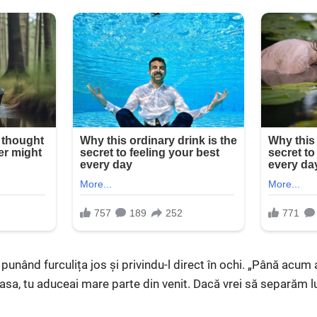
 punând furculița jos și privindu-l direct în ochi. „Până acum
sa, tu aduceai mare parte din venit. Dacă vrei să separăm luc