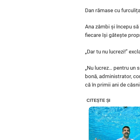
Dan rămase cu furculița
Ana zâmbi și începu să e
fiecare își gătește prop
„Dar tu nu lucrezi!” exc
„Nu lucrez… pentru un sa
bonă, administrator, co
că în primii ani de căsn