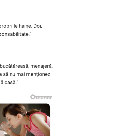
opriile haine. Doi,
ponsabilitate.”
a bucătăreasă, menajeră,
Ca să nu mai menționez
tă casă.”