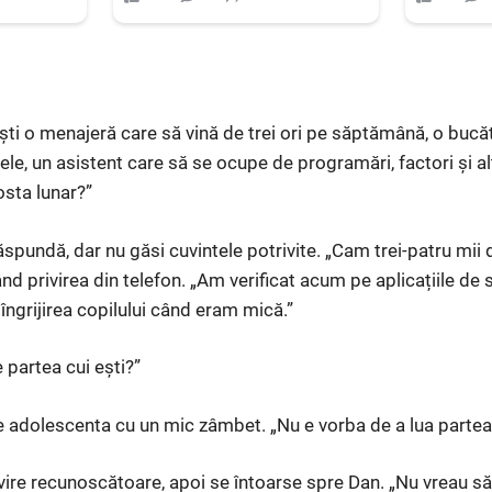
ești o menajeră care să vină de trei ori pe săptămână, o buc
e, un asistent care să se ocupe de programări, factori și alt
osta lunar?”
spundă, dar nu găsi cuvintele potrivite. „Cam trei-patru mii 
ând privirea din telefon. „Am verificat acum pe aplicațiile de s
îngrijirea copilului când eram mică.”
e partea cui ești?”
e adolescenta cu un mic zâmbet. „Nu e vorba de a lua partea 
rivire recunoscătoare, apoi se întoarse spre Dan. „Nu vreau s