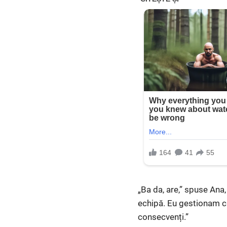
„Ba da, are,” spuse Ana,
echipă. Eu gestionam ca
consecvenți.”