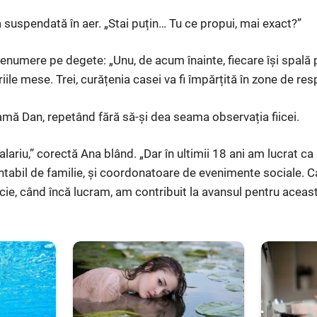
 suspendată în aer. „Stai puțin… Tu ce propui, mai exact?”
numere pe degete: „Unu, de acum înainte, fiecare își spală pr
riile mese. Trei, curățenia casei va fi împărțită în zone de res
lamă Dan, repetând fără să-și dea seama observația fiicei.
lariu,” corectă Ana blând. „Dar în ultimii 18 ani am lucrat c
ntabil de familie, și coordonatoare de evenimente sociale. 
icie, când încă lucram, am contribuit la avansul pentru aceas