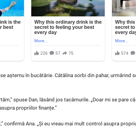
 se așternu în bucătărie. Cătălina sorbi din pahar, urmărind 
rtăm,” spuse Dan, lăsând jos tacâmurile. „Doar mi se pare că a
supra propriilor finanțe.”
” confirmă Ana. „Și eu vreau mai mult control asupra propriul