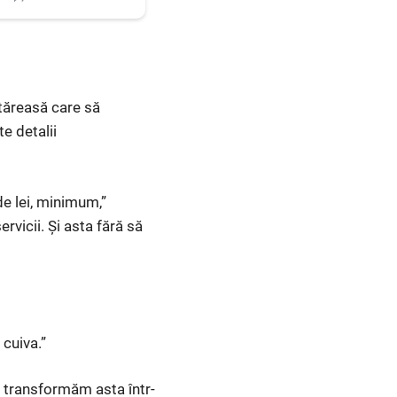
ătăreasă care să
e detalii
de lei, minimum,”
ervicii. Și asta fără să
cuiva.”
ă transformăm asta într-