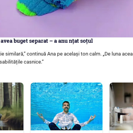
avea buget separat – a anu nțat soțul
zie similară,” continuă Ana pe același ton calm. „De luna aceas
abilitățile casnice.”