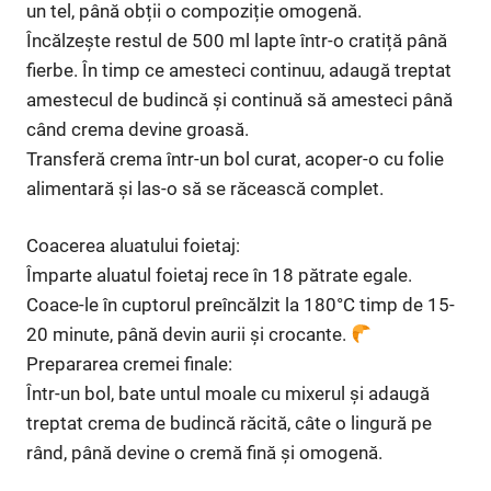
un tel, până obții o compoziție omogenă.
Încălzește restul de 500 ml lapte într-o cratiță până
fierbe. În timp ce amesteci continuu, adaugă treptat
amestecul de budincă și continuă să amesteci până
când crema devine groasă.
Transferă crema într-un bol curat, acoper-o cu folie
alimentară și las-o să se răcească complet.
Coacerea aluatului foietaj:
Împarte aluatul foietaj rece în 18 pătrate egale.
Coace-le în cuptorul preîncălzit la 180°C timp de 15-
20 minute, până devin aurii și crocante.
Prepararea cremei finale:
Într-un bol, bate untul moale cu mixerul și adaugă
treptat crema de budincă răcită, câte o lingură pe
rând, până devine o cremă fină și omogenă.