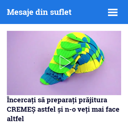
Skip
Mesaje din suflet
to
content
Încercați să preparați prăjitura
CREMEȘ astfel și n-o veți mai face
altfel