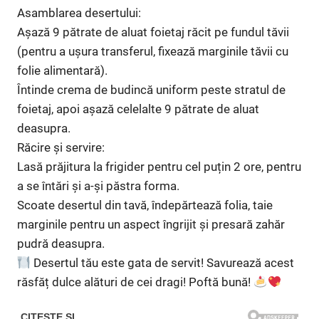
Asamblarea desertului:
Așază 9 pătrate de aluat foietaj răcit pe fundul tăvii
(pentru a ușura transferul, fixează marginile tăvii cu
folie alimentară).
Întinde crema de budincă uniform peste stratul de
foietaj, apoi așază celelalte 9 pătrate de aluat
deasupra.
Răcire și servire:
Lasă prăjitura la frigider pentru cel puțin 2 ore, pentru
a se întări și a-și păstra forma.
Scoate desertul din tavă, îndepărtează folia, taie
marginile pentru un aspect îngrijit și presară zahăr
pudră deasupra.
Desertul tău este gata de servit! Savurează acest
răsfăț dulce alături de cei dragi! Poftă bună!