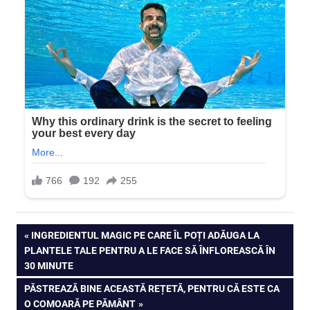
Navigare
PREVIOUS
INGREDIENTUL MAGIC PE CARE ÎL POȚI ADĂUGA LA
POST:
PLANTELE TALE PENTRU A LE FACE SĂ ÎNFLOREASCĂ ÎN
în
30 MINUTE
articole
NEXT
PĂSTREAZĂ BINE ACEASTĂ REȚETĂ, PENTRU CĂ ESTE CA
POST:
O COMOARĂ PE PĂMÂNT