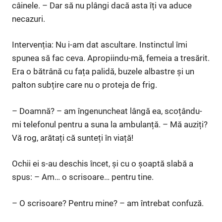
câinele. – Dar să nu plângi dacă asta îți va aduce
necazuri.
Intervenția: Nu i-am dat ascultare. Instinctul îmi
spunea să fac ceva. Apropiindu-mă, femeia a tresărit.
Era o bătrână cu fața palidă, buzele albastre și un
palton subțire care nu o proteja de frig.
– Doamnă? – am îngenuncheat lângă ea, scoțându-
mi telefonul pentru a suna la ambulanță. – Mă auziți?
Vă rog, arătați că sunteți în viață!
Ochii ei s-au deschis încet, și cu o șoaptă slabă a
spus: – Am… o scrisoare… pentru tine.
– O scrisoare? Pentru mine? – am întrebat confuză.