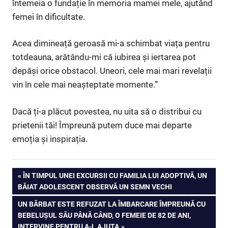
întemeia o fundație în memoria mamei mele, ajutând
femei în dificultate.
Acea dimineață geroasă mi-a schimbat viața pentru
totdeauna, arătându-mi că iubirea și iertarea pot
depăși orice obstacol. Uneori, cele mai mari revelații
vin în cele mai neașteptate momente.”
Dacă ți-a plăcut povestea, nu uita să o distribui cu
prietenii tăi! Împreună putem duce mai departe
emoția și inspirația.
Navigare
PREVIOUS
ÎN TIMPUL UNEI EXCURSII CU FAMILIA LUI ADOPTIVĂ, UN
POST:
BĂIAT ADOLESCENT OBSERVĂ UN SEMN VECHI
în
NEXT
UN BĂRBAT ESTE REFUZAT LA ÎMBARCARE ÎMPREUNĂ CU
articole
POST:
BEBELUȘUL SĂU PÂNĂ CÂND, O FEMEIE DE 82 DE ANI,
INTERVINE PENTRU A-L AJUTA