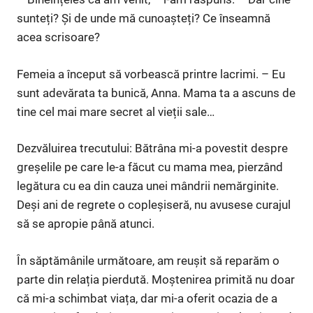
sunteți? Și de unde mă cunoașteți? Ce înseamnă
acea scrisoare?
Femeia a început să vorbească printre lacrimi. – Eu
sunt adevărata ta bunică, Anna. Mama ta a ascuns de
tine cel mai mare secret al vieții sale…
Dezvăluirea trecutului: Bătrâna mi-a povestit despre
greșelile pe care le-a făcut cu mama mea, pierzând
legătura cu ea din cauza unei mândrii nemărginite.
Deși ani de regrete o copleșiseră, nu avusese curajul
să se apropie până atunci.
În săptămânile următoare, am reușit să reparăm o
parte din relația pierdută. Moștenirea primită nu doar
că mi-a schimbat viața, dar mi-a oferit ocazia de a