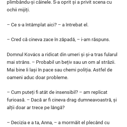
plimbându-și câinele. S-a oprit și a privit scena cu
ochii mijiți.
– Ce s-a întâmplat aici? – a întrebat el.
– Cred că cineva zace în zăpadă, – i-am răspuns.
Domnul Kovács a ridicat din umeri și și-a tras fularul
mai strâns. – Probabil un bețiv sau un om al străzii.
Mai bine îi lași în pace sau chemi poliția. Astfel de
oameni aduc doar probleme.
– Cum puteți fi atât de insensibil? – am replicat
furioasă. – Dacă ar fi cineva drag dumneavoastră, și
alții doar ar trece pe lângă?
– Decizia e a ta, Anna, – a mormăit el plecând cu