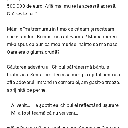
500.000 de euro. Află mai multe la această adresă.
Grăbește-te…”
Mâinile îmi tremurau în timp ce citeam și reciteam
acele rânduri. Bunica mea adevărată? Mama mereu
mi-a spus că bunica mea murise înainte să mă nasc.
Oare era o glumă crudă?
Căutarea adevărului: Chipul bătrânei mă bântuia
toată ziua. Seara, am decis să merg la spital pentru a
afla adevărul. Intrând în camera ei, am găsit-o trează,
sprijinită pe perne.
– Ai venit… – a șoptit ea, chipul ei reflectând ușurare.
– Mi-a fost teamă că nu vei veni…
– Bineînțeles că am venit, – i-am răspuns. – Dar cine