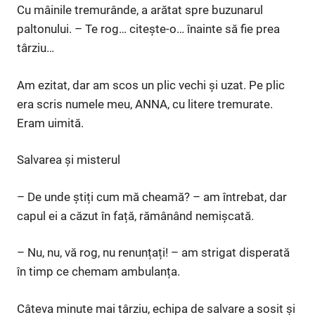
Cu mâinile tremurânde, a arătat spre buzunarul
paltonului. – Te rog… citește-o… înainte să fie prea
târziu…
Am ezitat, dar am scos un plic vechi și uzat. Pe plic
era scris numele meu, ANNA, cu litere tremurate.
Eram uimită.
Salvarea și misterul
– De unde știți cum mă cheamă? – am întrebat, dar
capul ei a căzut în față, rămânând nemișcată.
– Nu, nu, vă rog, nu renunțați! – am strigat disperată
în timp ce chemam ambulanța.
Câteva minute mai târziu, echipa de salvare a sosit și