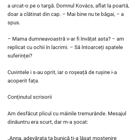
a urcat-o pe o targă. Domnul Kovács, aflat la poartă,
doar a clătinat din cap. – Mai bine nu te băgai, – a
spus.
– Mama dumneavoastră v-ar fi învățat asta? – am
replicat cu ochii în lacrimi. – Să întoarceți spatele
suferinței?
Cuvintele i s-au oprit, iar o roșeață de rușine i-a
acoperit fața.
Conținutul scrisorii
Am desfăcut plicul cu mâinile tremurânde. Mesajul
dinăuntru era scurt, dar m-a șocat:
„Anna, adevărata ta bunică ți-a lăsat moștenire