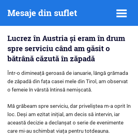
Skip
Mesaje din suflet
to
content
Lucrez în Austria și eram în drum
spre serviciu când am găsit o
bătrână căzută în zăpadă
Într-o dimineață geroasă de ianuarie, lângă grămada
de zăpadă din fața casei mele din Tirol, am observat
o femeie în vârstă întinsă nemișcată.
Mă grăbeam spre serviciu, dar priveliștea m-a oprit în
loc. Deși am ezitat inițial, am decis să intervin, iar
această decizie a declanșat o serie de evenimente
care mi-au schimbat viața pentru totdeauna.