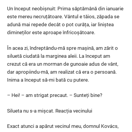
Un început neobișnuit: Prima săptămână din ianuarie
este mereu necruțătoare. Vântul e tăios, zăpada se
adună mai repede decât o pot curăța, iar liniștea
dimineților este aproape înfricoșătoare.
În acea zi, îndreptându-mă spre mașină, am zărit o
siluetă ciudată la marginea aleii. La început am
crezut că era un morman de gunoaie adus de vânt,
dar apropiindu-mă, am realizat că era o persoană.
Inima a început să-mi bată cu putere.
– Hei! – am strigat precaut. – Sunteți bine?
Silueta nu s-a mișcat. Reacția vecinului
Exact atunci a apărut vecinul meu, domnul Kovács,