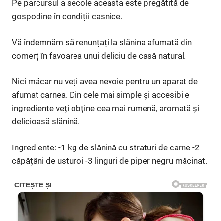
Pe parcursul a secole aceasta este pregătită de
gospodine în condiții casnice.
Vă îndemnăm să renunțați la slănina afumată din
comerț în favoarea unui deliciu de casă natural.
Nici măcar nu veți avea nevoie pentru un aparat de
afumat carnea. Din cele mai simple și accesibile
ingrediente veți obține cea mai rumenă, aromată și
delicioasă slănină.
Ingrediente: -1 kg de slănină cu straturi de carne -2
căpățâni de usturoi -3 linguri de piper negru măcinat.