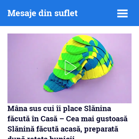
Skip
Mesaje din suflet
to
content
Mâna sus cui îi place Slănina
făcută în Casă – Cea mai gustoasă
Slănină făcută acasă, preparată