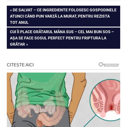
Navigare
PREVIOUS
DE SALVAT – CE INGREDIENTE FOLOSESC GOSPODINELE
POST:
ATUNCI CÂND PUN VARZĂ LA MURAT, PENTRU REZISTA
în
TOT ANUL
articole
NEXT
CUI ÎI PLACE GRĂTARUL MÂNA SUS – CEL MAI BUN SOS –
POST:
AȘA SE FACE SOSUL PERFECT PENTRU FRIPTURA LA
GRĂTAR