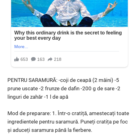
PENTRU SARAMURĂ: -coji de ceapă (2 mâini) -5
prune uscate -2 frunze de dafin -200 g de sare -2
linguri de zahăr -1 l de apă
Mod de preparare: 1. Într-o cratiță, amestecați toate
ingredientele pentru saramură. Puneți cratița pe foc
și aduceți saramura până la fierbere.