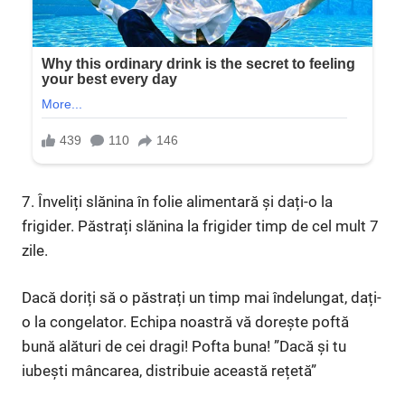
7. Înveliți slănina în folie alimentară și dați-o la
frigider. Păstrați slănina la frigider timp de cel mult 7
zile.
Dacă doriți să o păstrați un timp mai îndelungat, dați-
o la congelator. Echipa noastră vă dorește poftă
bună alături de cei dragi! Pofta buna! ”Dacă și tu
iubești mâncarea, distribuie această rețetă”