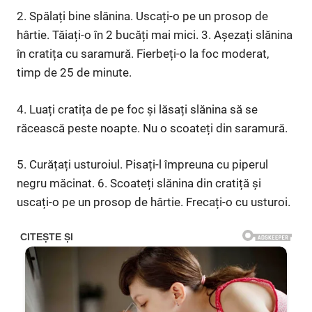
2. Spălați bine slănina. Uscați-o pe un prosop de
hârtie. Tăiați-o în 2 bucăți mai mici. 3. Așezați slănina
în cratița cu saramură. Fierbeți-o la foc moderat,
timp de 25 de minute.
4. Luați cratița de pe foc și lăsați slănina să se
răcească peste noapte. Nu o scoateți din saramură.
5. Curățați usturoiul. Pisați-l împreuna cu piperul
negru măcinat. 6. Scoateți slănina din cratiță și
uscați-o pe un prosop de hârtie. Frecați-o cu usturoi.