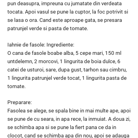
pun deasupra, impreuna cu jumatate din verdeata
tocata. Apoi vasul se pune la cuptor, la foc potrivit si
se lasa o ora. Cand este aproape gata, se presara
patrunjel verde si pasta de tomate.
Iahnie de fasole: Ingrediente:
O cana de fasole boabe alba, 5 cepe mari, 150 ml
unt­delemn, 2 mor­covi, 1 lingurita de boia dulce, 6
catei de usturoi, sare, dupa gust, tarhon sau cimbru,
1 lin­gurita patrunjel verde tocat, 1 lin­gurita pasta de
to­mate.
Preparare:
Fasolea se alege, se spala bine in mai multe ape, apoi
se pune de cu seara, in apa rece, la in­muiat. A doua zi,
se schim­ba apa si se pune la fiert pana ce da in
clocot, cand se schimba apa din nou, apoi se adauga