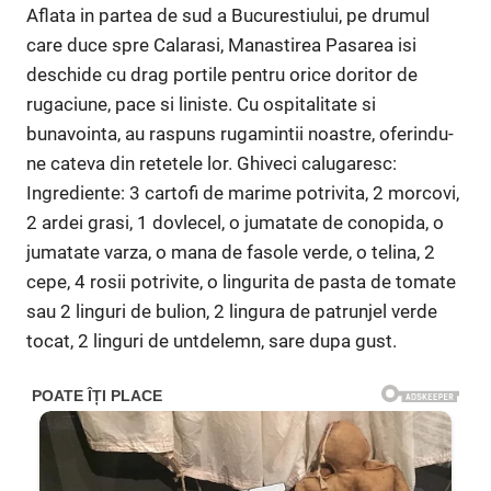
Aflata in partea de sud a Bucurestiului, pe drumul
care duce spre Calarasi, Manas­tirea Pasarea isi
deschide cu drag portile pentru orice doritor de
rugaciune, pace si liniste. Cu ospitalitate si
bunavointa, au raspuns rugamintii noastre, oferindu-
ne cateva din retetele lor. Ghiveci calugaresc:
Ingrediente: 3 cartofi de marime potrivita, 2 mor­covi,
2 ardei grasi, 1 dovlecel, o jumatate de conopida, o
jumatate varza, o mana de fasole verde, o telina, 2
cepe, 4 rosii potrivite, o lingurita de pasta de tomate
sau 2 linguri de bulion, 2 lingura de patrunjel verde
tocat, 2 linguri de untdelemn, sare dupa gust.