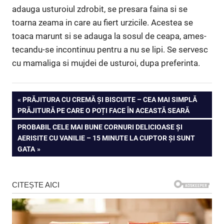
adauga usturoiul zdrobit, se pre­sara fai­na si se
toarna zeama in care au fiert urzicile. Acestea se
toaca marunt si se adauga la sosul de ceapa, ames­
te­candu-se incontinuu pentru a nu se lipi. Se servesc
cu mamaliga si mujdei de usturoi, dupa preferinta.
Navigare
PREVIOUS
PRĂJITURA CU CREMĂ ȘI BISCUITE – CEA MAI SIMPLĂ
POST:
PRĂJITURĂ PE CARE O POȚI FACE ÎN ACEASTĂ SEARĂ
în
NEXT
PROBABIL CELE MAI BUNE CORNURI DELICIOASE ȘI
articole
POST:
AERISITE CU VANILIE – 15 MINUTE LA CUPTOR ȘI SUNT
GATA