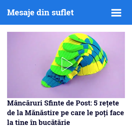
Skip
Mesaje din suflet
to
content
Mâncăruri Sfinte de Post: 5 rețete
de la Mănăstire pe care le poți face
la tine în bucătărie