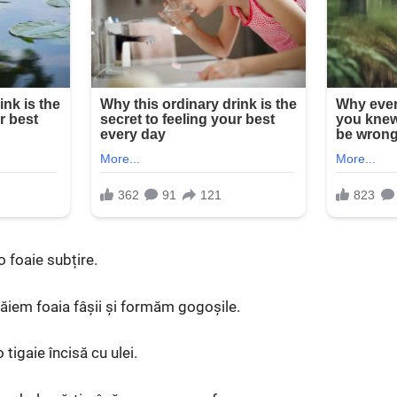
o foaie subțire.
tăiem foaia fâșii și formăm gogoșile.
 tigaie încisă cu ulei.