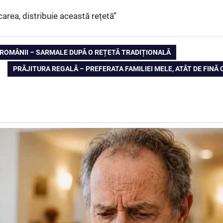
area, distribuie această rețetă”
I ROMÂNII – SARMALE DUPĂ O REȚETĂ TRADIȚIONALĂ
NEXT
PRĂJITURA REGALĂ – PREFERATA FAMILIEI MELE, ATÂT DE FINĂ 
POST: