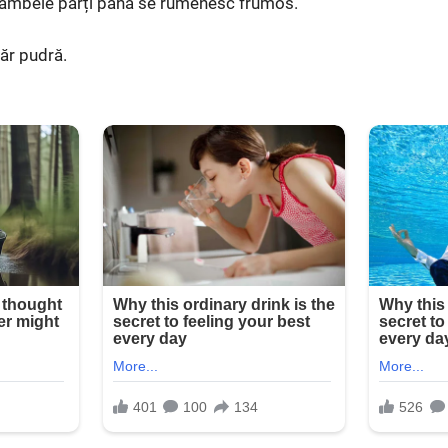
 ambele părți până se rumenesc frumos.
ăr pudră.