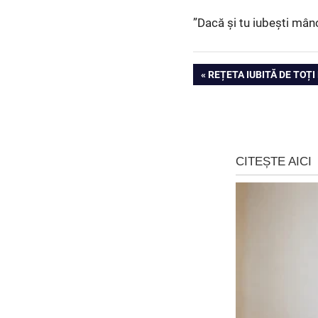
”Dacă și tu iubești mânc
Navigare
PREVIOUS
REȚETA IUBITĂ DE TOȚ
POST:
în
articole