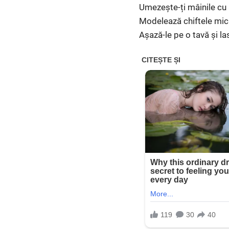
Umezește-ți mâinile cu a
Modelează chiftele mici
Așază-le pe o tavă și las