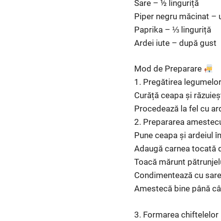
Sare – ½ linguriță
Piper negru măcinat – 
Paprika – ⅓ linguriță
Ardei iute – după gust
Mod de Preparare
1. Pregătirea legumelo
Curăță ceapa și răzuieș
Procedează la fel cu ard
2. Prepararea amestecu
Pune ceapa și ardeiul î
Adaugă carnea tocată de
Toacă mărunt pătrunjelu
Condimentează cu sare, p
Amestecă bine până câ
3. Formarea chiftelelor