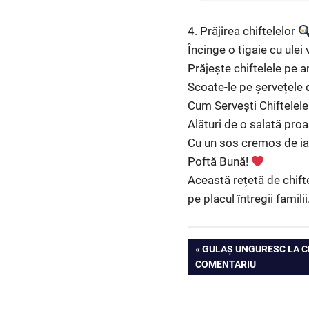
4. Prăjirea chiftelelor
Încinge o tigaie cu ulei
Prăjește chiftelele pe 
Scoate-le pe șervețele 
Cum Servești Chiftelel
Alături de o salată proa
Cu un sos cremos de iau
Poftă Bună!
Această rețetă de chifte
pe placul întregii familii
Navigare
PREVIOUS
GULAȘ UNGURESC LA CE
POST:
COMENTARIU
în
articole