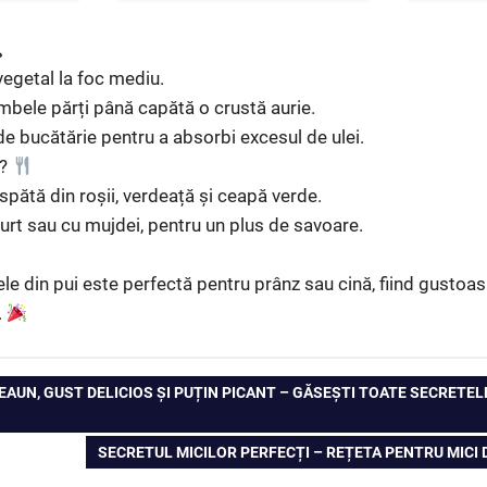
 vegetal la foc mediu.
ambele părți până capătă o crustă aurie.
de bucătărie pentru a absorbi excesul de ulei.
e?
spătă din roșii, verdeață și ceapă verde.
rt sau cu mujdei, pentru un plus de savoare.
le din pui este perfectă pentru prânz sau cină, fiind gustoas
.
AUN, GUST DELICIOS ȘI PUȚIN PICANT – GĂSEȘTI TOATE SECRETELE
NEXT
SECRETUL MICILOR PERFECȚI – REȚETA PENTRU MICI D
POST: