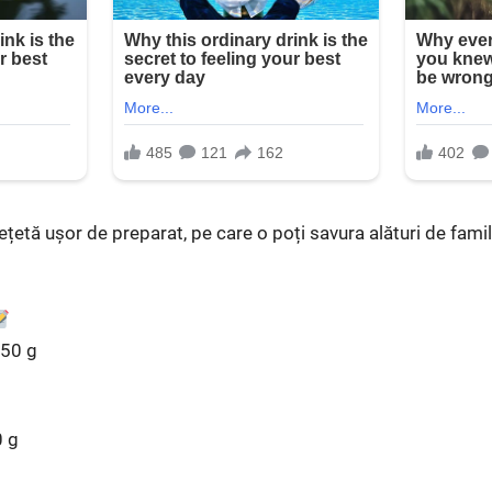
ețetă ușor de preparat, pe care o poți savura alături de famili
750 g
0 g