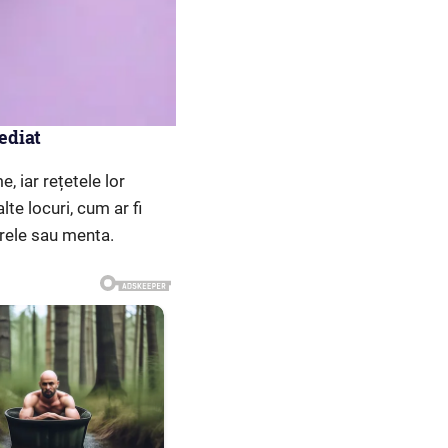
ediat
e, iar rețetele lor
lte locuri, cum ar fi
erele sau menta.