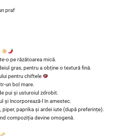
un praf
r
te-o pe răzătoarea mică.
eiul gras, pentru a obține o textură fină.
lui pentru chiftele
ntr-un bol mare.
 pui și usturoiul zdrobit.
l și încorporează-l în amestec.
iper, paprika și ardei iute (după preferințe).
nd compoziția devine omogenă.