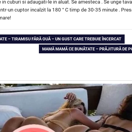
le in cuburi si adaugati-le in aluat. Se amesteca . Se unge tava
intr-un cuptor incalzit la 180 ° C timp de 30-35 minute . Presa
mare!
TE – TIRAMISU FĂRĂ OUĂ – UN GUST CARE TREBUIE ÎNCERCAT
NEXT
MAMĂ MAMĂ CE BUNĂTATE – PRĂJITURĂ DE P
POST: