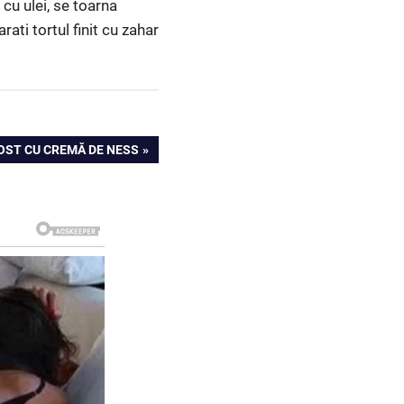
 cu ulei, se toarna
rati tortul finit cu zahar
OST CU CREMĂ DE NESS