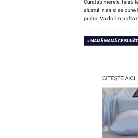
Curatati merele, taiati-
aluatul in ea si se pune 
pudra. Va dorim pofta 
Navigare
PREVIOUS
MAMĂ MAMĂ CE BUNĂTA
POST:
în
articole