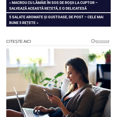
Navigare
PREVIOUS
MACROU CU LĂMÂIE ÎN SOS DE ROȘII LA CUPTOR –
POST:
SALVEAZĂ ACEASTĂ REȚETĂ, E O DELICATESĂ
în
NEXT
5 SALATE AROMATE ȘI GUSTOASE, DE POST – CELE MAI
articole
POST:
BUNE 5 REȚETE