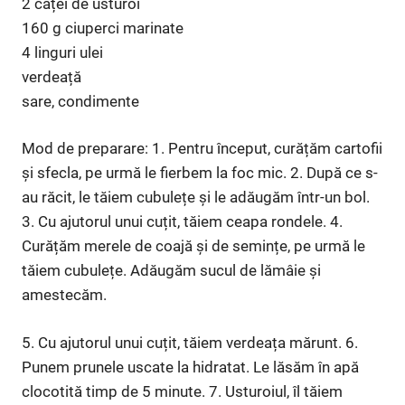
2 căței de usturoi
160 g ciuperci marinate
4 linguri ulei
verdeață
sare, condimente
Mod de preparare: 1. Pentru început, curățăm cartofii
și sfecla, pe urmă le fierbem la foc mic. 2. După ce s-
au răcit, le tăiem cubulețe și le adăugăm într-un bol.
3. Cu ajutorul unui cuțit, tăiem ceapa rondele. 4.
Curățăm merele de coajă și de semințe, pe urmă le
tăiem cubulețe. Adăugăm sucul de lămâie și
amestecăm.
5. Cu ajutorul unui cuțit, tăiem verdeața mărunt. 6.
Punem prunele uscate la hidratat. Le lăsăm în apă
clocotită timp de 5 minute. 7. Usturoiul, îl tăiem