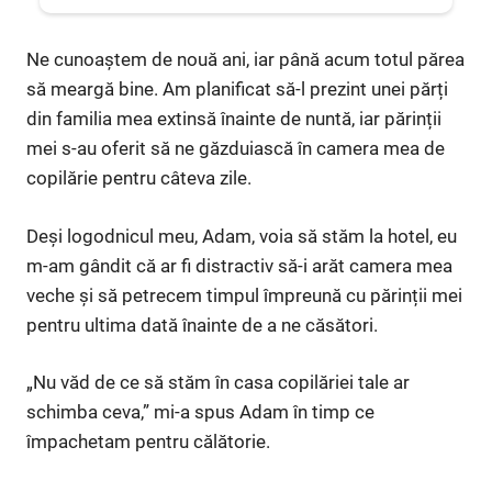
Ne cunoaștem de nouă ani, iar până acum totul părea
să meargă bine. Am planificat să-l prezint unei părți
din familia mea extinsă înainte de nuntă, iar părinții
mei s-au oferit să ne găzduiască în camera mea de
copilărie pentru câteva zile.
Deși logodnicul meu, Adam, voia să stăm la hotel, eu
m-am gândit că ar fi distractiv să-i arăt camera mea
veche și să petrecem timpul împreună cu părinții mei
pentru ultima dată înainte de a ne căsători.
„Nu văd de ce să stăm în casa copilăriei tale ar
schimba ceva,” mi-a spus Adam în timp ce
împachetam pentru călătorie.