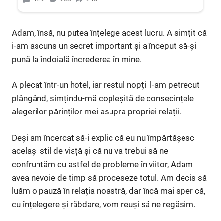
Adam, însă, nu putea înțelege acest lucru. A simțit că
i-am ascuns un secret important și a început să-și
pună la îndoială încrederea în mine.
A plecat într-un hotel, iar restul nopții l-am petrecut
plângând, simțindu-mă copleșită de consecințele
alegerilor părinților mei asupra propriei relații.
Deși am încercat să-i explic că eu nu împărtășesc
același stil de viață și că nu va trebui să ne
confruntăm cu astfel de probleme în viitor, Adam
avea nevoie de timp să proceseze totul. Am decis să
luăm o pauză în relația noastră, dar încă mai sper că,
cu înțelegere și răbdare, vom reuși să ne regăsim.