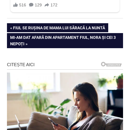
Navigare
PREVIOUS
FIUL SE RUȘINA DE MAMA LUI SĂRACĂ LA NUNTĂ
POST:
NEXT
MI-AM DAT AFARĂ DIN APARTAMENT FIUL, NORA ȘI CEI 3
în
POST:
NEPOȚI
articole