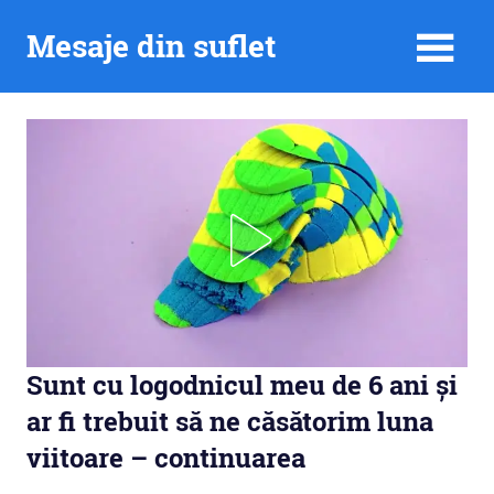
Skip
Mesaje din suflet
to
content
Sunt cu logodnicul meu de 6 ani și
ar fi trebuit să ne căsătorim luna
viitoare – continuarea