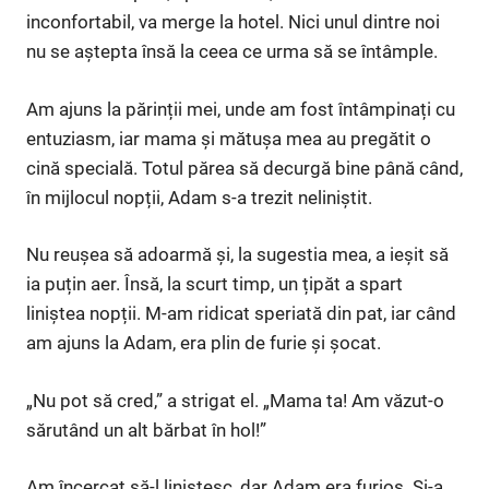
inconfortabil, va merge la hotel. Nici unul dintre noi
nu se aștepta însă la ceea ce urma să se întâmple.
Am ajuns la părinții mei, unde am fost întâmpinați cu
entuziasm, iar mama și mătușa mea au pregătit o
cină specială. Totul părea să decurgă bine până când,
în mijlocul nopții, Adam s-a trezit neliniștit.
Nu reușea să adoarmă și, la sugestia mea, a ieșit să
ia puțin aer. Însă, la scurt timp, un țipăt a spart
liniștea nopții. M-am ridicat speriată din pat, iar când
am ajuns la Adam, era plin de furie și șocat.
„Nu pot să cred,” a strigat el. „Mama ta! Am văzut-o
sărutând un alt bărbat în hol!”
Am încercat să-l liniștesc, dar Adam era furios. Și-a