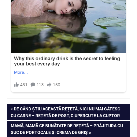
Navigare
PREVIOUS
DE CÂND ȘTIU ACEASTĂ REȚETĂ, NICI NU MAI GĂTESC
POST:
CU CARNE – REȚETĂ DE POST, CIUPERCUȚE LA CUPTOR
în
NEXT
MAMĂ, MAMĂ CE BUNĂTATE DE REȚETĂ – PRĂJITURA CU
articole
POST:
SUC DE PORTOCALE ȘI CREMA DE GRIȘ