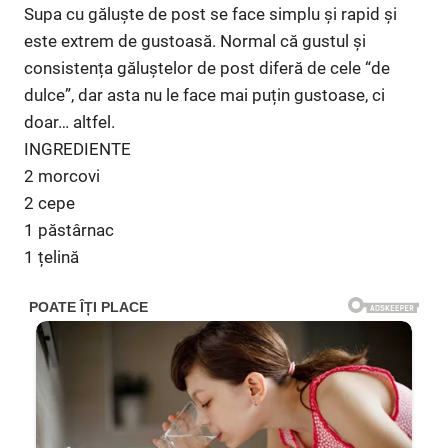
Supa cu găluște de post se face simplu și rapid și
este extrem de gustoasă. Normal că gustul și
consistența găluștelor de post diferă de cele “de
dulce”, dar asta nu le face mai puțin gustoase, ci
doar… altfel.
INGREDIENTE
2 morcovi
2 cepe
1 păstârnac
1 țelină