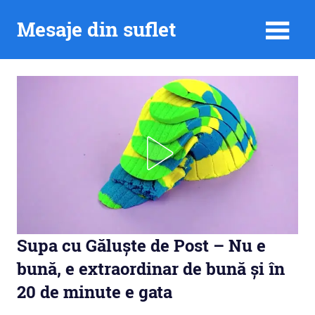
Skip
Mesaje din suflet
to
content
Supa cu Găluște de Post – Nu e
bună, e extraordinar de bună și în
20 de minute e gata