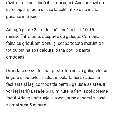
răzătoare chiar, dacă îți e mai ușor). Asezonează cu
sare, piper și boia și lasă la călit într-o oală înaltă,
până se înmoaie.
Adaugă peste 2 litri de apă. Lasă la fiert 10-15
minute. Între timp, ocupă-te de găluște. Combină
făina cu grișul, amidonul și ceapa tocată mărunt de
tot cu puțină apă călduță, până obții o pastă
omogenă.
De îndată ce s-a format pasta, formează găluștele cu
lingura și pune-le imediat în oală, la fiert. (Dacă nu
faci asta și lași compoziția pentru găluște să stea, îți
vor ieși tari!) Lasă-le 5-10 minute la fiert, apoi oprește
focul. Adaugă pătrunjelul tocat, pune capacul și lasă
să mai stea 5 minute.