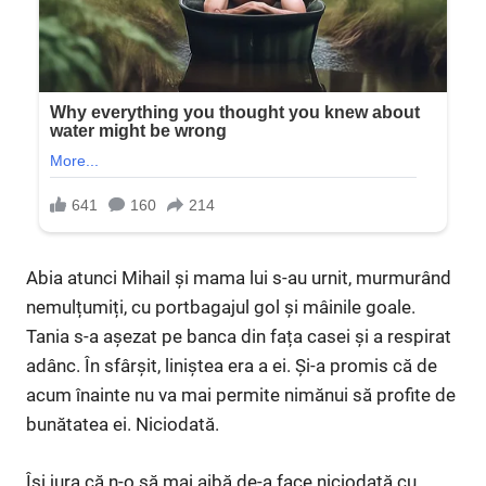
Abia atunci Mihail și mama lui s-au urnit, murmurând
nemulțumiți, cu portbagajul gol și mâinile goale.
Tania s-a așezat pe banca din fața casei și a respirat
adânc. În sfârșit, liniștea era a ei. Și-a promis că de
acum înainte nu va mai permite nimănui să profite de
bunătatea ei. Niciodată.
Își jura că n-o să mai aibă de-a face niciodată cu