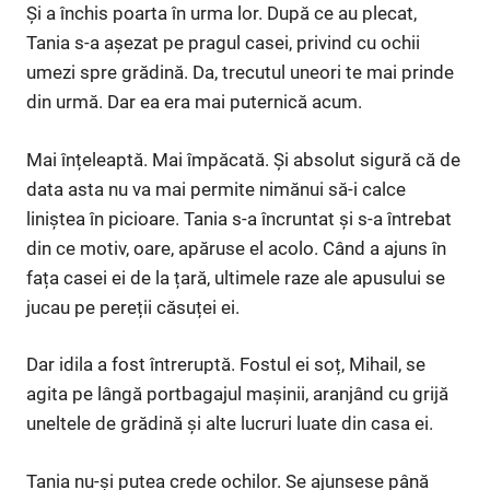
Și a închis poarta în urma lor. După ce au plecat,
Tania s-a așezat pe pragul casei, privind cu ochii
umezi spre grădină. Da, trecutul uneori te mai prinde
din urmă. Dar ea era mai puternică acum.
Mai înțeleaptă. Mai împăcată. Și absolut sigură că de
data asta nu va mai permite nimănui să-i calce
liniștea în picioare. Tania s-a încruntat și s-a întrebat
din ce motiv, oare, apăruse el acolo. Când a ajuns în
fața casei ei de la țară, ultimele raze ale apusului se
jucau pe pereții căsuței ei.
Dar idila a fost întreruptă. Fostul ei soț, Mihail, se
agita pe lângă portbagajul mașinii, aranjând cu grijă
uneltele de grădină și alte lucruri luate din casa ei.
Tania nu-și putea crede ochilor. Se ajunsese până