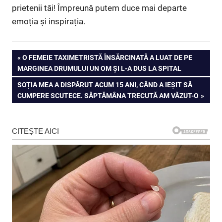
prietenii tăi! Împreună putem duce mai departe
emoția și inspirația.
Navigare
PREVIOUS
O FEMEIE TAXIMETRISTĂ ÎNSĂRCINATĂ A LUAT DE PE
POST:
MARGINEA DRUMULUI UN OM ȘI L-A DUS LA SPITAL
în
NEXT
SOȚIA MEA A DISPĂRUT ACUM 15 ANI, CÂND A IEȘIT SĂ
articole
POST:
CUMPERE SCUTECE. SĂPTĂMÂNA TRECUTĂ AM VĂZUT-O