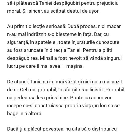
să-i plătească Taniei despăgubiri pentru prejudiciul
moral. Și, sincer, au scăpat destul de ușor.
Au primit o lecție serioasă. După proces, nici măcar
n-au mai îndrăznit s-o blesteme în față. Dar, cu
siguranță, în spatele ei, toate înjurăturile cunoscute
au fost aruncate în direcția Taniei. Pentru a plăti
despăgubirea, Mihail a fost nevoit să vândă singurul
lucru pe care îl mai avea — mașina.
De atunci, Tania nu i-a mai văzut și nici nu a mai auzit
de ei. Cel mai probabil, în sfârșit s-au liniștit. Probabil
că pedeapsa le-a prins bine. Poate că acum vor
începe să-și construiască propria viață, în loc să se
bage în a altora.
Dacă ți-a plăcut povestea, nu uita să o distribui cu