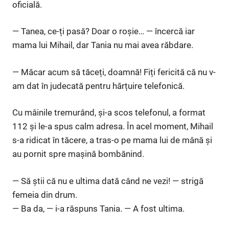
oficială.
— Tanea, ce-ți pasă? Doar o roșie… — încercă iar
mama lui Mihail, dar Tania nu mai avea răbdare.
— Măcar acum să tăceți, doamnă! Fiți fericită că nu v-
am dat în judecată pentru hărțuire telefonică.
Cu mâinile tremurând, și-a scos telefonul, a format
112 și le-a spus calm adresa. În acel moment, Mihail
s-a ridicat în tăcere, a tras-o pe mama lui de mână și
au pornit spre mașină bombănind.
— Să știi că nu e ultima dată când ne vezi! — strigă
femeia din drum.
— Ba da, — i-a răspuns Tania. — A fost ultima.