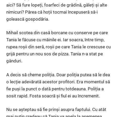
aici? Să fure lopeți, foarfeci de grădină, găleți și alte
nimicuri? Părea că hoții tocmai începuseră să-i
golească gospodăria.
Mihail scotea din casă borcane cu conserve pe care
Tania le făcuse cu mâinile ei. Iar soacra, între timp,
rupea roșii din seră, roșii pe care Tania le crescuse cu
grijă pentru un nou sos de pizza. Tania n-a stat pe
gânduri.
A decis să cheme poliția. Doar poliția putea să le dea
o lecție adevărată acestor profitori. Era momentul să
fie puși la punct o dată pentru totdeauna. Poliția a
sosit rapid. Fosta soacră și fiul ei au încremenit.
Nu se așteptau să fie prinși asupra faptului. Cu atât
mai puțin credeau că Tania va apela la asemenea