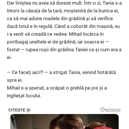
Dar liniștea nu avea să dureze mult. Într-o zi, Tania s-a
întors la căsuța de la țară, moștenită de la bunica ei,
ca să mai adune roadele din grădină și să verifice
dacă totul e în regulă. Când a coborât din mașină, nu
i-a venit să creadă ce vedea: Mihail încărca în
portbagaj uneltele ei de grădină, iar soacra ei —
fosta! — rupea roșii din grădina Taniei ca și cum era a
ei.
— Ce faceți aici?! — a strigat Tania, venind hotărâtă
spre ei.
Mihail s-a speriat, a scăpat o greblă pe jos și a
înghețat locului.