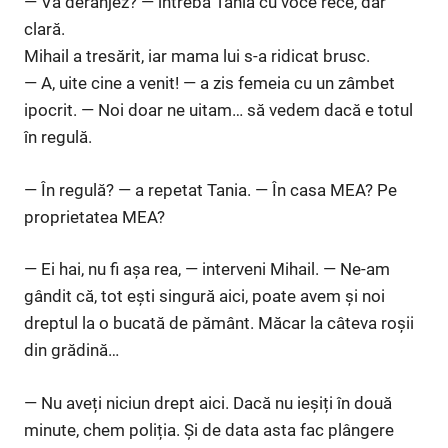
— Vă deranjez? — întrebă Tania cu voce rece, dar
clară.
Mihail a tresărit, iar mama lui s-a ridicat brusc.
— A, uite cine a venit! — a zis femeia cu un zâmbet
ipocrit. — Noi doar ne uitam… să vedem dacă e totul
în regulă.
— În regulă? — a repetat Tania. — În casa MEA? Pe
proprietatea MEA?
— Ei hai, nu fi așa rea, — interveni Mihail. — Ne-am
gândit că, tot ești singură aici, poate avem și noi
dreptul la o bucată de pământ. Măcar la câteva roșii
din grădină…
— Nu aveți niciun drept aici. Dacă nu ieșiți în două
minute, chem poliția. Și de data asta fac plângere