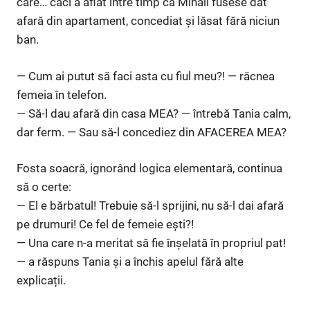
care… căci a aflat între timp că Mihail fusese dat
afară din apartament, concediat și lăsat fără niciun
ban.
— Cum ai putut să faci asta cu fiul meu?! — răcnea
femeia în telefon.
— Să-l dau afară din casa MEA? — întrebă Tania calm,
dar ferm. — Sau să-l concediez din AFACEREA MEA?
Fosta soacră, ignorând logica elementară, continua
să o certe:
— El e bărbatul! Trebuie să-l sprijini, nu să-l dai afară
pe drumuri! Ce fel de femeie ești?!
— Una care n-a meritat să fie înșelată în propriul pat!
— a răspuns Tania și a închis apelul fără alte
explicații.