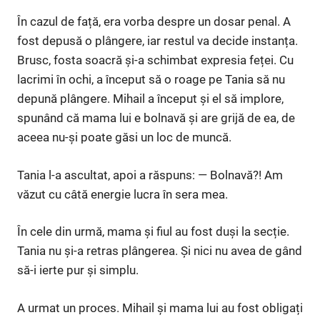
În cazul de față, era vorba despre un dosar penal. A
fost depusă o plângere, iar restul va decide instanța.
Brusc, fosta soacră și-a schimbat expresia feței. Cu
lacrimi în ochi, a început să o roage pe Tania să nu
depună plângere. Mihail a început și el să implore,
spunând că mama lui e bolnavă și are grijă de ea, de
aceea nu-și poate găsi un loc de muncă.
Tania l-a ascultat, apoi a răspuns: — Bolnavă?! Am
văzut cu câtă energie lucra în sera mea.
În cele din urmă, mama și fiul au fost duși la secție.
Tania nu și-a retras plângerea. Și nici nu avea de gând
să-i ierte pur și simplu.
A urmat un proces. Mihail și mama lui au fost obligați