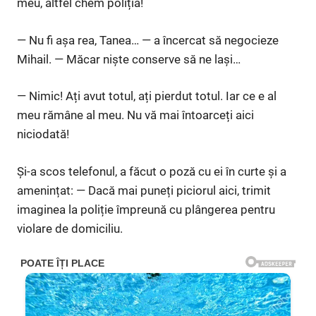
meu, altfel chem poliția!
— Nu fi așa rea, Tanea… — a încercat să negocieze
Mihail. — Măcar niște conserve să ne lași…
— Nimic! Ați avut totul, ați pierdut totul. Iar ce e al
meu rămâne al meu. Nu vă mai întoarceți aici
niciodată!
Și-a scos telefonul, a făcut o poză cu ei în curte și a
amenințat: — Dacă mai puneți piciorul aici, trimit
imaginea la poliție împreună cu plângerea pentru
violare de domiciliu.