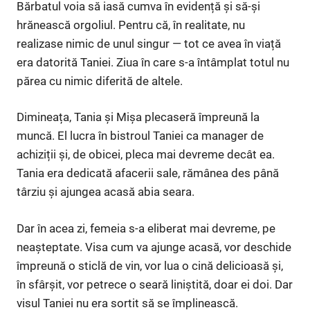
Bărbatul voia să iasă cumva în evidență și să-și
hrănească orgoliul. Pentru că, în realitate, nu
realizase nimic de unul singur — tot ce avea în viață
era datorită Taniei. Ziua în care s-a întâmplat totul nu
părea cu nimic diferită de altele.
Dimineața, Tania și Mișa plecaseră împreună la
muncă. El lucra în bistroul Taniei ca manager de
achiziții și, de obicei, pleca mai devreme decât ea.
Tania era dedicată afacerii sale, rămânea des până
târziu și ajungea acasă abia seara.
Dar în acea zi, femeia s-a eliberat mai devreme, pe
neașteptate. Visa cum va ajunge acasă, vor deschide
împreună o sticlă de vin, vor lua o cină delicioasă și,
în sfârșit, vor petrece o seară liniștită, doar ei doi. Dar
visul Taniei nu era sortit să se împlinească.