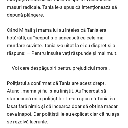
măsuri radicale. Tania le-a spus că intenționează să
depună plângere.
Când Mihail și mama lui au înțeles că Tania era
hotărâtă, au început s-o jignească cu cele mai
murdare cuvinte. Tania s-a uitat la ei cu dispreț și a
răspuns: — Pentru insulte veți răspunde și mai mult.
— Voi cere despăgubiri pentru prejudiciul moral.
Polițistul a confirmat că Tania are acest drept.
Atunci, mama și fiul s-au liniștit. Au încercat să
stârnească mila polițiștilor. Le-au spus că Tania i-a
lăsat fără nimic și că încearcă doar să obțină măcar
ceva înapoi. Dar polițiștii le-au explicat clar că nu așa
se rezolvă lucrurile.