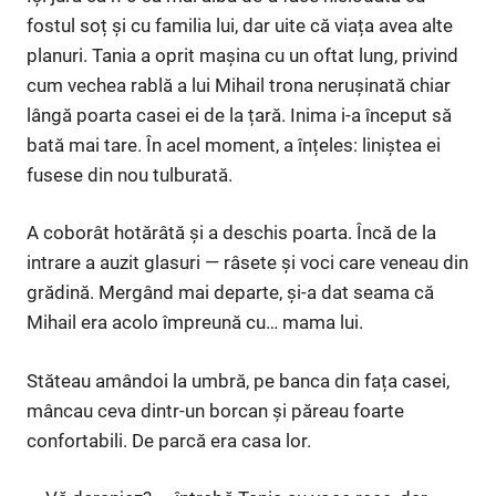
fostul soț și cu familia lui, dar uite că viața avea alte
planuri. Tania a oprit mașina cu un oftat lung, privind
cum vechea rablă a lui Mihail trona nerușinată chiar
lângă poarta casei ei de la țară. Inima i-a început să
bată mai tare. În acel moment, a înțeles: liniștea ei
fusese din nou tulburată.
A coborât hotărâtă și a deschis poarta. Încă de la
intrare a auzit glasuri — râsete și voci care veneau din
grădină. Mergând mai departe, și-a dat seama că
Mihail era acolo împreună cu… mama lui.
Stăteau amândoi la umbră, pe banca din fața casei,
mâncau ceva dintr-un borcan și păreau foarte
confortabili. De parcă era casa lor.