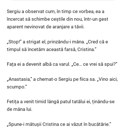
Sergiu a observat cum, în timp ce vorbea, ea a
încercat să schimbe ceștile din nou, într-un gest
aparent nevinovat de aranjare a tăvii.
„Stop!” a strigat el, prinzându-i mâna. „Cred că e
timpul să încetăm această farsă, Cristina.”
Fața ei a devenit albă ca varul. „Ce… ce vrei să spui?”
„Anastasia,” a chemat-o Sergiu pe fiica sa. „Vino aici,
scumpo.”
Fetița a venit timid lângă patul tatălui ei, ținându-se
de mâna lui.
„Spune-i mătușii Cristina ce ai văzut în bucătărie.”