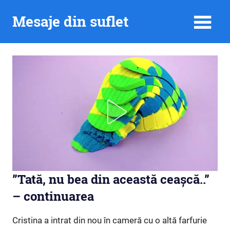
Skip
Mesaje din suflet
to
content
”Tată, nu bea din această ceașcă..”
– continuarea
Cristina a intrat din nou în cameră cu o altă farfurie