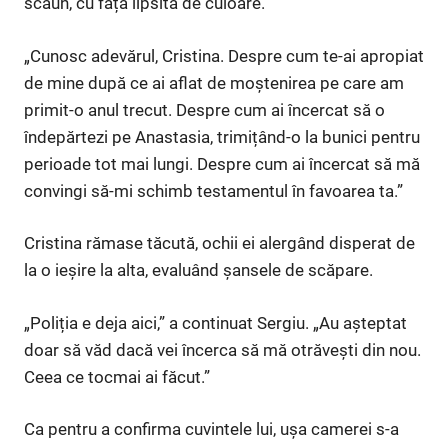
scaun, cu fața lipsită de culoare.
„Cunosc adevărul, Cristina. Despre cum te-ai apropiat
de mine după ce ai aflat de moștenirea pe care am
primit-o anul trecut. Despre cum ai încercat să o
îndepărtezi pe Anastasia, trimițând-o la bunici pentru
perioade tot mai lungi. Despre cum ai încercat să mă
convingi să-mi schimb testamentul în favoarea ta.”
Cristina rămase tăcută, ochii ei alergând disperat de
la o ieșire la alta, evaluând șansele de scăpare.
„Poliția e deja aici,” a continuat Sergiu. „Au așteptat
doar să văd dacă vei încerca să mă otrăvești din nou.
Ceea ce tocmai ai făcut.”
Ca pentru a confirma cuvintele lui, ușa camerei s-a