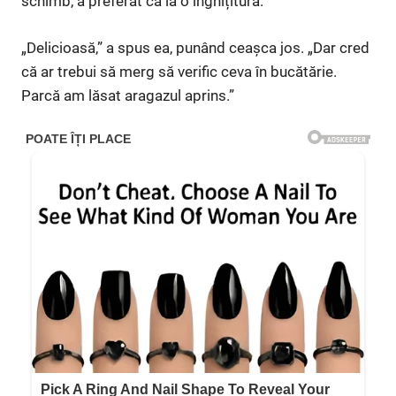
schimb, a preferat că ia o înghițitură.
„Delicioasă,” a spus ea, punând ceașca jos. „Dar cred
că ar trebui să merg să verific ceva în bucătărie.
Parcă am lăsat aragazul aprins.”