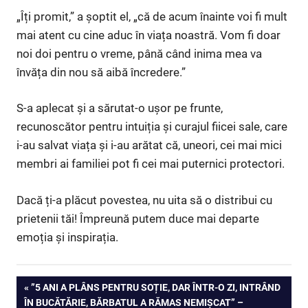
„Îți promit,” a șoptit el, „că de acum înainte voi fi mult
mai atent cu cine aduc în viața noastră. Vom fi doar
noi doi pentru o vreme, până când inima mea va
învăța din nou să aibă încredere.”
S-a aplecat și a sărutat-o ușor pe frunte,
recunoscător pentru intuiția și curajul fiicei sale, care
i-au salvat viața și i-au arătat că, uneori, cei mai mici
membri ai familiei pot fi cei mai puternici protectori.
Dacă ți-a plăcut povestea, nu uita să o distribui cu
prietenii tăi! Împreună putem duce mai departe
emoția și inspirația.
Navigare
PREVIOUS
”5 ANI A PLÂNS PENTRU SOȚIE, DAR ÎNTR-O ZI, INTRÂND
POST:
ÎN BUCĂTĂRIE, BĂRBATUL A RĂMAS NEMIȘCAT” –