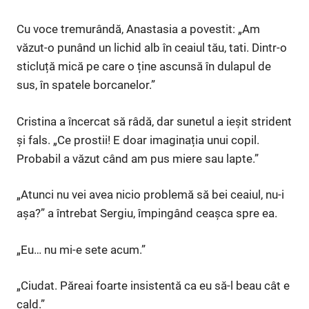
Cu voce tremurândă, Anastasia a povestit: „Am
văzut-o punând un lichid alb în ceaiul tău, tati. Dintr-o
sticluță mică pe care o ține ascunsă în dulapul de
sus, în spatele borcanelor.”
Cristina a încercat să râdă, dar sunetul a ieșit strident
și fals. „Ce prostii! E doar imaginația unui copil.
Probabil a văzut când am pus miere sau lapte.”
„Atunci nu vei avea nicio problemă să bei ceaiul, nu-i
așa?” a întrebat Sergiu, împingând ceașca spre ea.
„Eu… nu mi-e sete acum.”
„Ciudat. Păreai foarte insistentă ca eu să-l beau cât e
cald.”