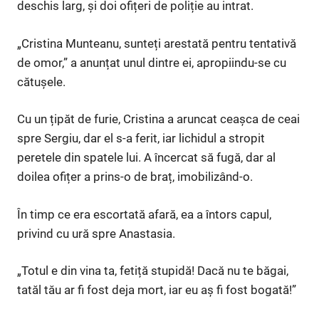
deschis larg, și doi ofițeri de poliție au intrat.
„Cristina Munteanu, sunteți arestată pentru tentativă
de omor,” a anunțat unul dintre ei, apropiindu-se cu
cătușele.
Cu un țipăt de furie, Cristina a aruncat ceașca de ceai
spre Sergiu, dar el s-a ferit, iar lichidul a stropit
peretele din spatele lui. A încercat să fugă, dar al
doilea ofițer a prins-o de braț, imobilizând-o.
În timp ce era escortată afară, ea a întors capul,
privind cu ură spre Anastasia.
„Totul e din vina ta, fetiță stupidă! Dacă nu te băgai,
tatăl tău ar fi fost deja mort, iar eu aș fi fost bogată!”