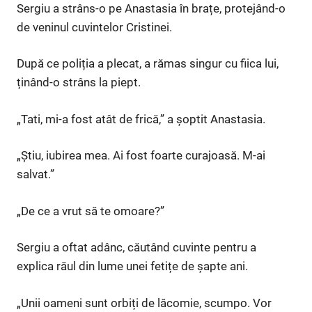
Sergiu a strâns-o pe Anastasia în brațe, protejând-o
de veninul cuvintelor Cristinei.
După ce poliția a plecat, a rămas singur cu fiica lui,
ținând-o strâns la piept.
„Tati, mi-a fost atât de frică,” a șoptit Anastasia.
„Știu, iubirea mea. Ai fost foarte curajoasă. M-ai
salvat.”
„De ce a vrut să te omoare?”
Sergiu a oftat adânc, căutând cuvinte pentru a
explica răul din lume unei fetițe de șapte ani.
„Unii oameni sunt orbiți de lăcomie, scumpo. Vor