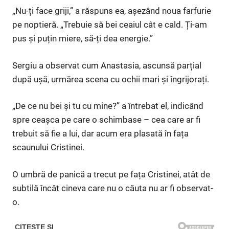
„Nu-ți face griji,” a răspuns ea, așezând noua farfurie
pe noptieră. „Trebuie să bei ceaiul cât e cald. Ți-am
pus și puțin miere, să-ți dea energie.”
Sergiu a observat cum Anastasia, ascunsă parțial
după ușă, urmărea scena cu ochii mari și îngrijorați.
„De ce nu bei și tu cu mine?” a întrebat el, indicând
spre ceașca pe care o schimbase – cea care ar fi
trebuit să fie a lui, dar acum era plasată în fața
scaunului Cristinei.
O umbră de panică a trecut pe fața Cristinei, atât de
subtilă încât cineva care nu o căuta nu ar fi observat-
o.