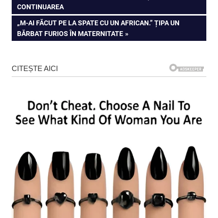
în
CONTINUAREA
articole
NEXT
„M-AI FĂCUT PE LA SPATE CU UN AFRICAN.” ȚIPA UN
POST:
BĂRBAT FURIOS ÎN MATERNITATE