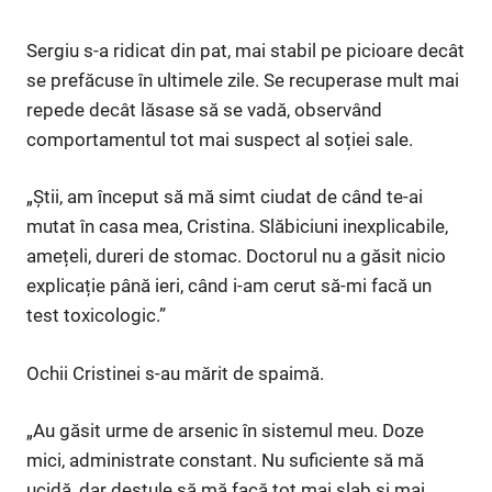
Sergiu s-a ridicat din pat, mai stabil pe picioare decât
se prefăcuse în ultimele zile. Se recuperase mult mai
repede decât lăsase să se vadă, observând
comportamentul tot mai suspect al soției sale.
„Știi, am început să mă simt ciudat de când te-ai
mutat în casa mea, Cristina. Slăbiciuni inexplicabile,
amețeli, dureri de stomac. Doctorul nu a găsit nicio
explicație până ieri, când i-am cerut să-mi facă un
test toxicologic.”
Ochii Cristinei s-au mărit de spaimă.
„Au găsit urme de arsenic în sistemul meu. Doze
mici, administrate constant. Nu suficiente să mă
ucidă, dar destule să mă facă tot mai slab și mai