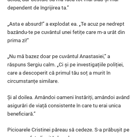
dependent de îngrijirea ta.”
„Asta e absurd!” a explodat ea. „Te acuz pe nedrept
bazându-te pe cuvântul unei fetițe care m-a urât din
prima zi!”
„Nu mă bazez doar pe cuvântul Anastasiei,” a
răspuns Sergiu calm. „Ci și pe investigațiile poliției,
care a descoperit că primul tău soț a murit în
circumstanțe similare.
Și al doilea. Amândoi oameni înstăriți, amândoi având
asigurări de viață consistente în care tu erai unica
beneficiară.”
Picioarele Cristinei păreau să cedeze. S-a prăbușit pe