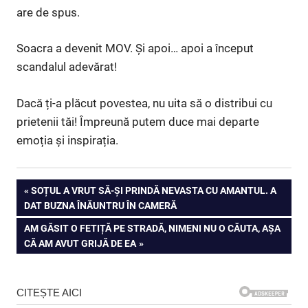
are de spus.
Soacra a devenit MOV. Și apoi… apoi a început
scandalul adevărat!
Dacă ți-a plăcut povestea, nu uita să o distribui cu
prietenii tăi! Împreună putem duce mai departe
emoția și inspirația.
Navigare
PREVIOUS
SOȚUL A VRUT SĂ-ȘI PRINDĂ NEVASTA CU AMANTUL. A
POST:
DAT BUZNA ÎNĂUNTRU ÎN CAMERĂ
în
NEXT
AM GĂSIT O FETIȚĂ PE STRADĂ, NIMENI NU O CĂUTA, AȘA
articole
POST:
CĂ AM AVUT GRIJĂ DE EA