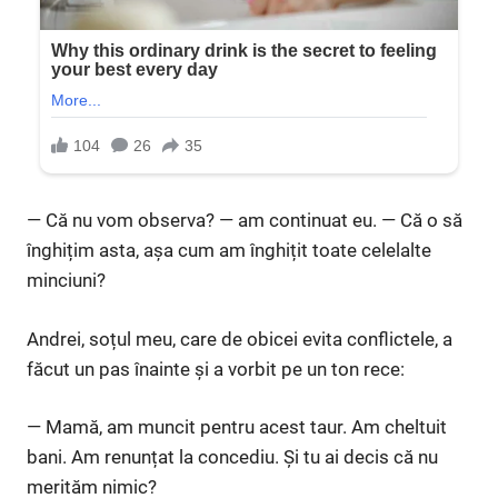
— Că nu vom observa? — am continuat eu. — Că o să
înghițim asta, așa cum am înghițit toate celelalte
minciuni?
Andrei, soțul meu, care de obicei evita conflictele, a
făcut un pas înainte și a vorbit pe un ton rece:
— Mamă, am muncit pentru acest taur. Am cheltuit
bani. Am renunțat la concediu. Și tu ai decis că nu
merităm nimic?