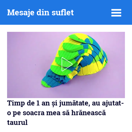
Skip
Mesaje din suflet
to
content
Timp de 1 an și jumătate, au ajutat-
o pe soacra mea să hrănească
taurul