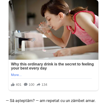
— Să așteptăm? — am repetat cu un zâmbet amar.