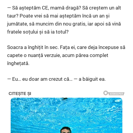
— Să așteptăm CE, mamă dragă? Să creștem un alt
taur? Poate vrei să mai așteptăm încă un an și
jumătate, să muncim din nou gratis, iar apoi să vină
fratele soțului și să ia totul?
Soacra a înghițit în sec. Fața ei, care deja începuse să
capete o nuanță verzuie, acum părea complet
înghețată.
— Eu… eu doar am crezut că… — a bâiguit ea.