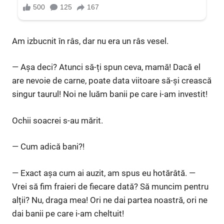
Am izbucnit în râs, dar nu era un râs vesel.
— Așa deci? Atunci să-ți spun ceva, mamă! Dacă el
are nevoie de carne, poate data viitoare să-și crească
singur taurul! Noi ne luăm banii pe care i-am investit!
Ochii soacrei s-au mărit.
— Cum adică bani?!
— Exact așa cum ai auzit, am spus eu hotărâtă. —
Vrei să fim fraieri de fiecare dată? Să muncim pentru
alții? Nu, draga mea! Ori ne dai partea noastră, ori ne
dai banii pe care i-am cheltuit!