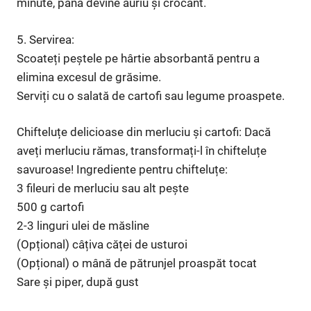
minute, până devine auriu și crocant.
5. Servirea:
Scoateți peștele pe hârtie absorbantă pentru a
elimina excesul de grăsime.
Serviți cu o salată de cartofi sau legume proaspete.
Chifteluțe delicioase din merluciu și cartofi: Dacă
aveți merluciu rămas, transformați-l în chifteluțe
savuroase! Ingrediente pentru chifteluțe:
3 fileuri de merluciu sau alt pește
500 g cartofi
2-3 linguri ulei de măsline
(Opțional) câțiva căței de usturoi
(Opțional) o mână de pătrunjel proaspăt tocat
Sare și piper, după gust