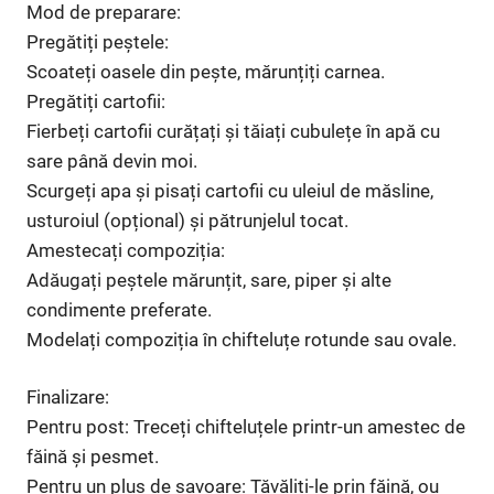
Mod de preparare:
Pregătiți peștele:
Scoateți oasele din pește, mărunțiți carnea.
Pregătiți cartofii:
Fierbeți cartofii curățați și tăiați cubulețe în apă cu
sare până devin moi.
Scurgeți apa și pisați cartofii cu uleiul de măsline,
usturoiul (opțional) și pătrunjelul tocat.
Amestecați compoziția:
Adăugați peștele mărunțit, sare, piper și alte
condimente preferate.
Modelați compoziția în chifteluțe rotunde sau ovale.
Finalizare:
Pentru post: Treceți chifteluțele printr-un amestec de
făină și pesmet.
Pentru un plus de savoare: Tăvăliți-le prin făină, ou