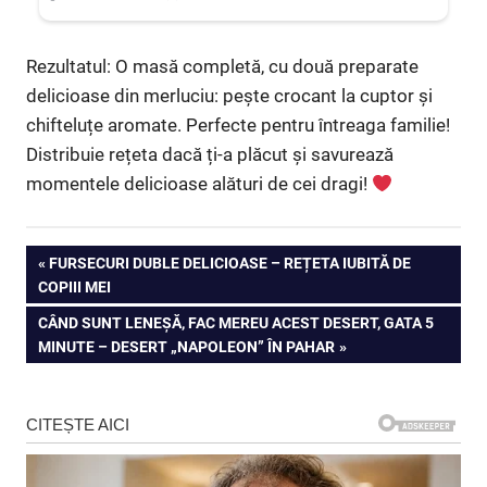
Rezultatul: O masă completă, cu două preparate
delicioase din merluciu: pește crocant la cuptor și
chifteluțe aromate. Perfecte pentru întreaga familie!
Distribuie rețeta dacă ți-a plăcut și savurează
momentele delicioase alături de cei dragi!
Navigare
PREVIOUS
FURSECURI DUBLE DELICIOASE – REȚETA IUBITĂ DE
POST:
COPIII MEI
în
NEXT
CÂND SUNT LENEȘĂ, FAC MEREU ACEST DESERT, GATA 5
articole
POST:
MINUTE – DESERT „NAPOLEON” ÎN PAHAR