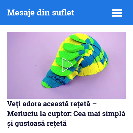
Skip
Mesaje din suflet
to
content
Veți adora această rețetă –
Merluciu la cuptor: Cea mai simplă
și gustoasă rețetă