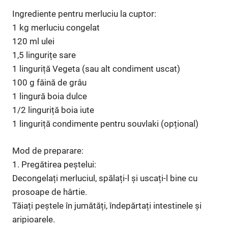
Ingrediente pentru merluciu la cuptor:
1 kg merluciu congelat
120 ml ulei
1,5 lingurițe sare
1 linguriță Vegeta (sau alt condiment uscat)
100 g făină de grâu
1 lingură boia dulce
1/2 linguriță boia iute
1 linguriță condimente pentru souvlaki (opțional)
Mod de preparare:
1. Pregătirea peștelui:
Decongelați merluciul, spălați-l și uscați-l bine cu
prosoape de hârtie.
Tăiați peștele în jumătăți, îndepărtați intestinele și
aripioarele.