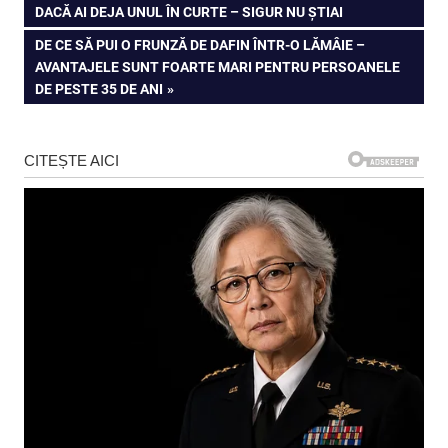
POST:
DACĂ AI DEJA UNUL ÎN CURTE – SIGUR NU ȘTIAI
în
NEXT
DE CE SĂ PUI O FRUNZĂ DE DAFIN ÎNTR-O LĂMÂIE –
articole
POST:
AVANTAJELE SUNT FOARTE MARI PENTRU PERSOANELE
DE PESTE 35 DE ANI