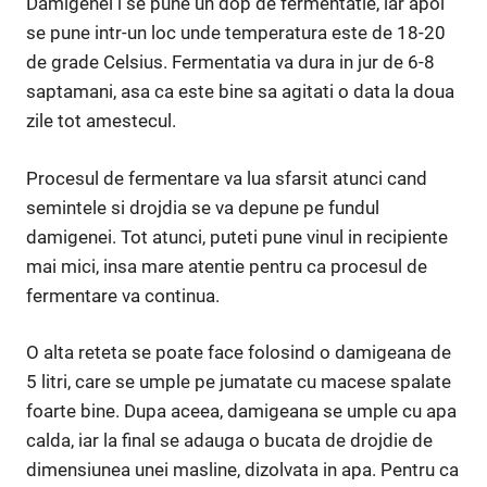
Damigenei i se pune un dop de fermentatie, iar apoi
se pune intr-un loc unde temperatura este de 18-20
de grade Celsius. Fermentatia va dura in jur de 6-8
saptamani, asa ca este bine sa agitati o data la doua
zile tot amestecul.
Procesul de fermentare va lua sfarsit atunci cand
semintele si drojdia se va depune pe fundul
damigenei. Tot atunci, puteti pune vinul in recipiente
mai mici, insa mare atentie pentru ca procesul de
fermentare va continua.
O alta reteta se poate face folosind o damigeana de
5 litri, care se umple pe jumatate cu macese spalate
foarte bine. Dupa aceea, damigeana se umple cu apa
calda, iar la final se adauga o bucata de drojdie de
dimensiunea unei masline, dizolvata in apa. Pentru ca