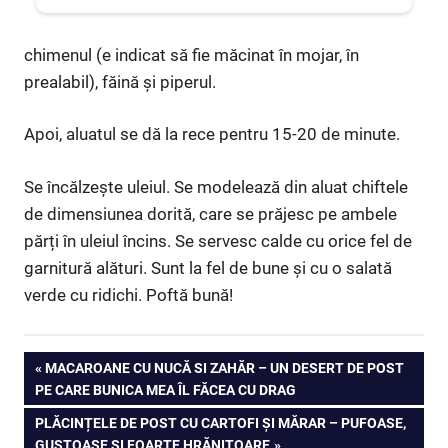
chimenul (e indicat să fie măcinat în mojar, în
prealabil), făină și piperul.
Apoi, aluatul se dă la rece pentru 15-20 de minute.
Se încălzește uleiul. Se modelează din aluat chiftele
de dimensiunea dorită, care se prăjesc pe ambele
părți în uleiul încins. Se servesc calde cu orice fel de
garnitură alături. Sunt la fel de bune și cu o salată
verde cu ridichi. Poftă bună!
Navigare
PREVIOUS
MACAROANE CU NUCĂ SI ZAHĂR – UN DESERT DE POST
POST:
PE CARE BUNICA MEA ÎL FĂCEA CU DRAG
în
NEXT
PLĂCINȚELE DE POST CU CARTOFI ȘI MĂRAR – PUFOASE,
POST:
GUSTOASE ȘI FOARTE HRĂNITOARE