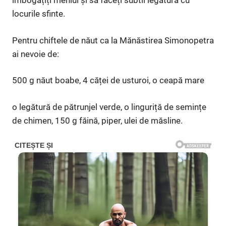
îmbogățiți meniul și să faceți subtil legătura cu
locurile sfinte.
Pentru chiftele de năut ca la Mănăstirea Simonopetra
ai nevoie de:
500 g năut boabe, 4 căței de usturoi, o ceapă mare
o legătură de pătrunjel verde, o linguriță de semințe
de chimen, 150 g făină, piper, ulei de măsline.