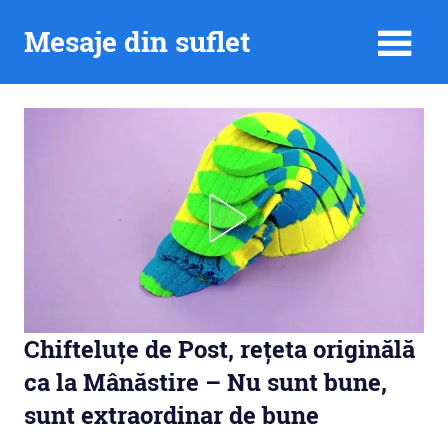
Skip
Mesaje din suflet
to
content
Chifteluțe de Post, rețeta originălă
ca la Mânăstire – Nu sunt bune,
sunt extraordinar de bune