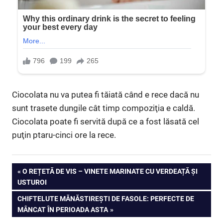
Ciocolata nu va putea fi tăiată când e rece dacă nu
sunt trasete dungile cât timp compoziţia e caldă.
Ciocolata poate fi servită după ce a fost lăsată cel
puţin ptaru-cinci ore la rece.
Navigare
PREVIOUS
O REȚETĂ DE VIS – VINETE MARINATE CU VERDEAȚĂ ȘI
POST:
USTUROI
în
NEXT
CHIFTELUTE MĂNĂSTIREȘTI DE FASOLE: PERFECTE DE
articole
POST:
MÂNCAT ÎN PERIOADA ASTA