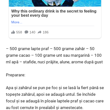
– 500 grame lapte praf – 500 grame zahăr – 50
grame cacao – 100 grame unt sau margarină – 100
ml apă – stafide, nuci prăjite, alune, arome după gust
Preparare:
Apa şi zahărul se pun pe foc şi se lasă la fiert până se
topeşte zahărul, apoi se adaugă untul. Se închide
focul şi se adaugă în ploaie laptele praf şi cacao care
au fost cernute în prealabil şi amestecate.