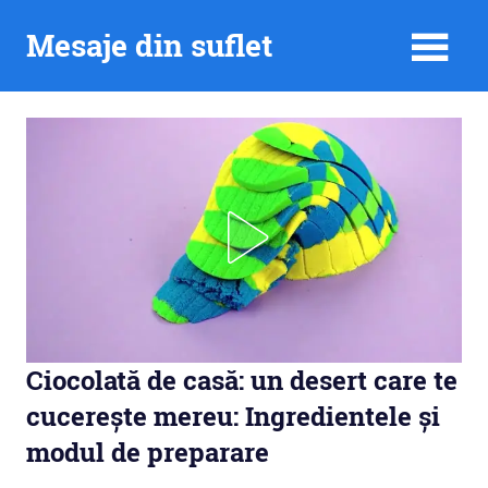
Skip
Mesaje din suflet
to
content
Ciocolată de casă: un desert care te
cucerește mereu: Ingredientele și
modul de preparare