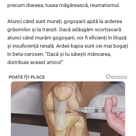
precum diareea, tusea măgărească, reumatismul.
Atunci când sunt murați, gogoșarii ajută la arderea
grăsimilor şi la tranzit. Dacă adăugăm scorțișoară
atunci când murăm gogoșarii, vor fi eficienţi în litiază
şi insuficienţă renală. Ardeii kapia sunt cei mai bogați
în beta-carosen. ”Dacă și tu iubești mâncarea,
distribuie aceast articol”