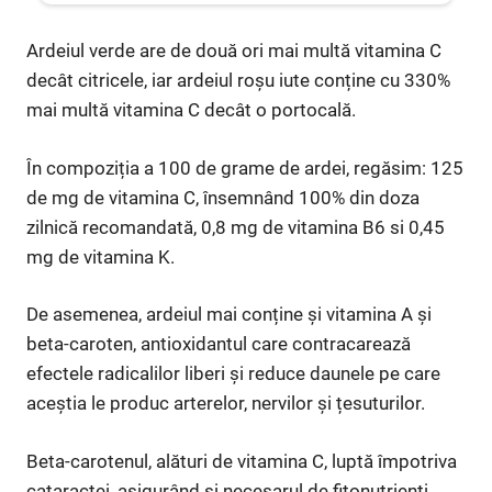
Ardeiul verde are de două ori mai multă vitamina C
decât citricele, iar ardeiul roșu iute conține cu 330%
mai multă vitamina C decât o portocală.
În compoziția a 100 de grame de ardei, regăsim: 125
de mg de vitamina C, însemnând 100% din doza
zilnică recomandată, 0,8 mg de vitamina B6 si 0,45
mg de vitamina K.
De asemenea, ardeiul mai conține și vitamina A și
beta-caroten, antioxidantul care contracarează
efectele radicalilor liberi și reduce daunele pe care
aceștia le produc arterelor, nervilor și țesuturilor.
Beta-carotenul, alături de vitamina C, luptă împotriva
cataractei, asigurând și necesarul de fitonutrienți