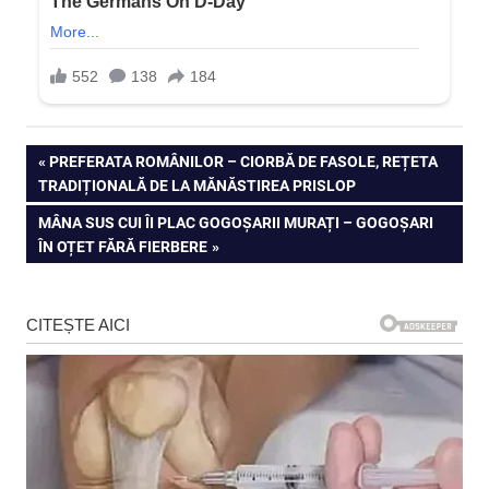
Navigare
PREVIOUS
PREFERATA ROMÂNILOR – CIORBĂ DE FASOLE, REȚETA
POST:
TRADIȚIONALĂ DE LA MĂNĂSTIREA PRISLOP
în
NEXT
MÂNA SUS CUI ÎI PLAC GOGOȘARII MURAȚI – GOGOȘARI
articole
POST:
ÎN OȚET FĂRĂ FIERBERE