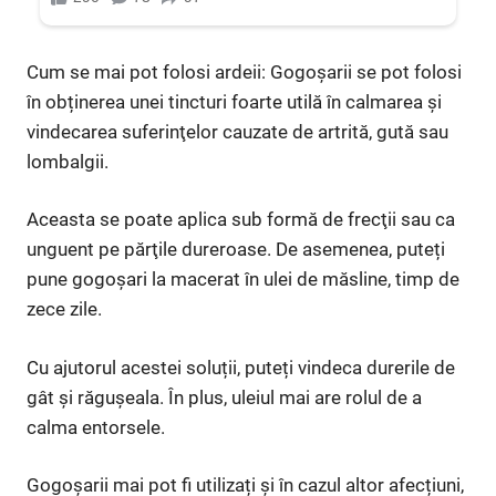
Cum se mai pot folosi ardeii: Gogoșarii se pot folosi
în obținerea unei tincturi foarte utilă în calmarea şi
vindecarea suferinţelor cauzate de artrită, gută sau
lombalgii.
Aceasta se poate aplica sub formă de frecţii sau ca
unguent pe părţile dureroase. De asemenea, puteți
pune gogoșari la macerat în ulei de măsline, timp de
zece zile.
Cu ajutorul acestei soluții, puteți vindeca durerile de
gât și răgușeala. În plus, uleiul mai are rolul de a
calma entorsele.
Gogoșarii mai pot fi utilizați și în cazul altor afecțiuni,