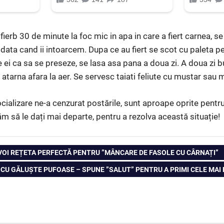
fierb 30 de minute la foc mic in apa in care a fiert carnea, s
 data cand ii intoarcem. Dupa ce au fiert se scot cu paleta p
 ei ca sa se preseze, se lasa asa pana a doua zi. A doua zi b
atarna afara la aer. Se servesc taiati feliute cu mustar sau m
cializare ne-a cenzurat postările, sunt aproape oprite pen
ăm să le dați mai departe, pentru a rezolva această situație!
VOI REȚETA PERFECTĂ PENTRU ”MÂNCARE DE FASOLE CU CÂRNAȚI”
 CU GĂLUȘTE PUFOASE – SPUNE ”SALUT” PENTRU A PRIMI CELE MAI 