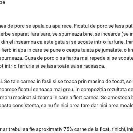
abe
a de porc se spala cu apa rece. Ficatul de porc se lasa puti
fierbe separat fara sare, se spumeaza bine, se incearca (se in
in el inseamna ca este gata si se scoate intr-o farfurie. Inim
 fierb in apa in care se pune o ceapa taiata pe jumatate, o l
e spumeaza. Gusa de porc o sa fiarba mai repede si se scoate
cot intr-o farfurie si se lasa toate sa se raceasca.
. Se taie carnea in fasii si se toaca prin masina de tocat, s
eoarece ficatul se toaca mai greu. În compozitia rezultata 
 cimbru macinat si zeama in care a fiert carnea. Se amesteca
asta consistenta, sa nu fie nici prea tare dar nici prea moal
ar trebui sa fie aproximativ 75% carne de la ficat, rinichi, in