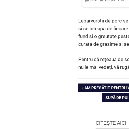
Lebarvurstii de porc se 
si se inteapa de fiecare
fund si o greutate peste
curata de grasime si se 
Pentru că rețeaua de so
nu le mai vedeți, vă rug
Navigare
PREVIOUS
AM PREGĂTIT PENTRU 
POST:
NEXT
SUPĂ DE PUI
în
POST:
articole