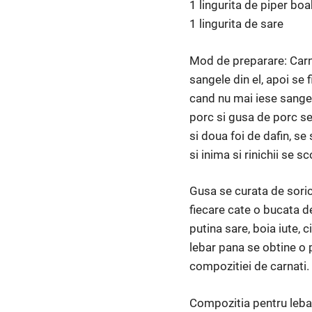
1 lingurita de piper bo
1 lingurita de sare
Mod de preparare: Carne
sangele din el, apoi se 
cand nu mai iese sange d
porc si gusa de porc se
si doua foi de dafin, s
si inima si rinichii se s
Gusa se curata de sorici
fiecare cate o bucata d
putina sare, boia iute,
lebar pana se obtine o p
compozitiei de carnati.
Compozitia pentru lebar 