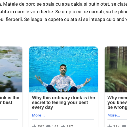
Matele de porc se spala cu apa calda si putin otet, se clates
atita in care le vom fierbe. Se umplu ca pe carnati, sa fie plin
pul fierberii. Se leaga la capete cu ata si se inteapa cu o an