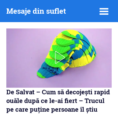
Skip
Mesaje din suflet
to
content
De Salvat – Cum să decojești rapid
ouăle după ce le-ai fiert – Trucul
pe care puține persoane îl știu