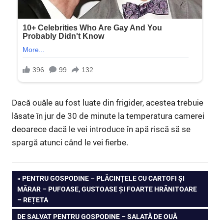
Dacă ouăle au fost luate din frigider, acestea trebuie
lăsate în jur de 30 de minute la temperatura camerei
deoarece dacă le vei introduce în apă riscă să se
spargă atunci când le vei fierbe.
Navigare
PREVIOUS
PENTRU GOSPODINE – PLĂCINȚELE CU CARTOFI ȘI
POST:
MĂRAR – PUFOASE, GUSTOASE ȘI FOARTE HRĂNITOARE
în
– REȚETA
articole
NEXT
DE SALVAT PENTRU GOSPODINE – SALATĂ DE OUĂ