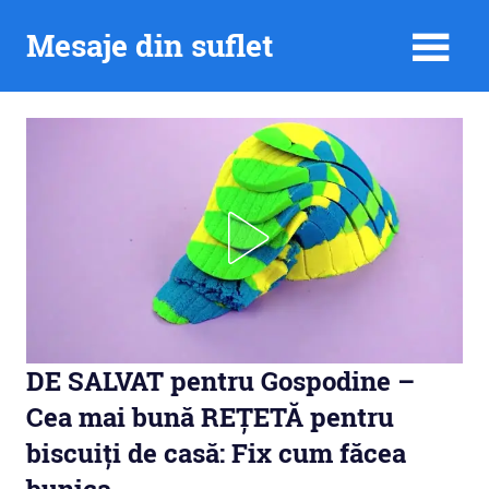
Skip
Mesaje din suflet
to
content
DE SALVAT pentru Gospodine –
Cea mai bună REȚETĂ pentru
biscuiți de casă: Fix cum făcea