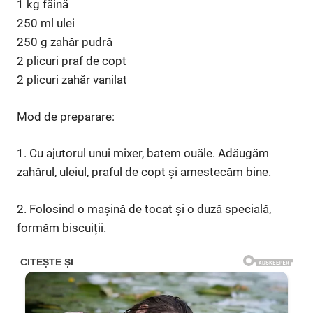
1 kg făină
250 ml ulei
250 g zahăr pudră
2 plicuri praf de copt
2 plicuri zahăr vanilat
Mod de preparare:
1. Cu ajutorul unui mixer, batem ouăle. Adăugăm
zahărul, uleiul, praful de copt și amestecăm bine.
2. Folosind o mașină de tocat și o duză specială,
formăm biscuiții.