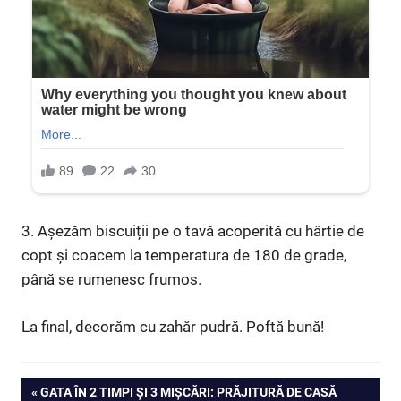
3. Așezăm biscuiții pe o tavă acoperită cu hârtie de
copt și coacem la temperatura de 180 de grade,
până se rumenesc frumos.
La final, decorăm cu zahăr pudră. Poftă bună!
Navigare
PREVIOUS
GATA ÎN 2 TIMPI ȘI 3 MIȘCĂRI: PRĂJITURĂ DE CASĂ