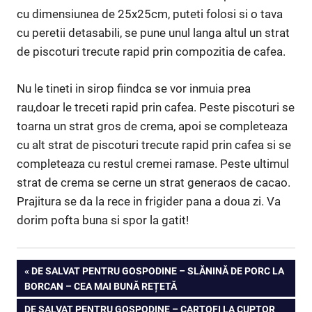
cu dimensiunea de 25x25cm, puteti folosi si o tava
cu peretii detasabili, se pune unul langa altul un strat
de piscoturi trecute rapid prin compozitia de cafea.
Nu le tineti in sirop fiindca se vor inmuia prea
rau,doar le treceti rapid prin cafea. Peste piscoturi se
toarna un strat gros de crema, apoi se completeaza
cu alt strat de piscoturi trecute rapid prin cafea si se
completeaza cu restul cremei ramase. Peste ultimul
strat de crema se cerne un strat generaos de cacao.
Prajitura se da la rece in frigider pana a doua zi. Va
dorim pofta buna si spor la gatit!
Navigare
PREVIOUS
DE SALVAT PENTRU GOSPODINE – SLĂNINĂ DE PORC LA
POST:
BORCAN – CEA MAI BUNĂ REȚETĂ
în
NEXT
DE SALVAT PENTRU GOSPODINE – CARTOFI LA CUPTOR