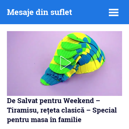
Skip
Mesaje din suflet
to
content
De Salvat pentru Weekend –
Tiramisu, rețeta clasică – Special
pentru masa în familie