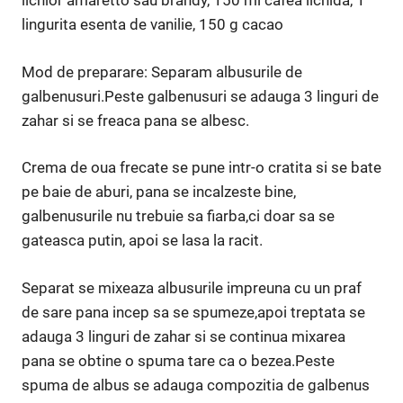
lichior amaretto sau brandy, 150 ml cafea lichida, 1
lingurita esenta de vanilie, 150 g cacao
Mod de preparare: Separam albusurile de
galbenusuri.Peste galbenusuri se adauga 3 linguri de
zahar si se freaca pana se albesc.
Crema de oua frecate se pune intr-o cratita si se bate
pe baie de aburi, pana se incalzeste bine,
galbenusurile nu trebuie sa fiarba,ci doar sa se
gateasca putin, apoi se lasa la racit.
Separat se mixeaza albusurile impreuna cu un praf
de sare pana incep sa se spumeze,apoi treptata se
adauga 3 linguri de zahar si se continua mixarea
pana se obtine o spuma tare ca o bezea.Peste
spuma de albus se adauga compozitia de galbenus