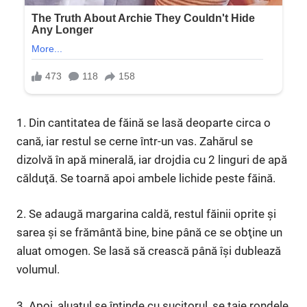
1. Din cantitatea de făină se lasă deopar­te circa o
cană, iar restul se cerne într-un vas. Zahărul se
dizolvă în apă minerală, iar drojdia cu 2 linguri de apă
călduţă. Se toarnă apoi ambele lichide peste făină.
2. Se adaugă margarina caldă, restul făinii oprite şi
sarea şi se frământă bine, bine până ce se obţine un
aluat omo­gen. Se lasă să crească până îşi dublează
volumul.
3. Apoi, aluatul se întinde cu sucitorul, se taie rondele