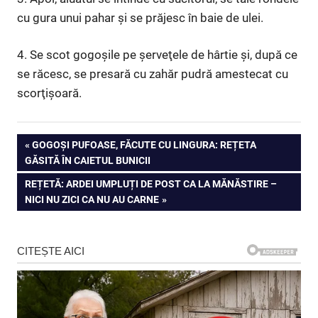
cu gura unui pahar şi se prăjesc în baie de ulei.
4. Se scot gogoşile pe şerveţele de hârtie şi, după ce
se răcesc, se presară cu zahăr pudră amestecat cu
scorţişoară.
Navigare
PREVIOUS
GOGOȘI PUFOASE, FĂCUTE CU LINGURA: REȚETA
POST:
GĂSITĂ ÎN CAIETUL BUNICII
în
NEXT
REȚETĂ: ARDEI UMPLUȚI DE POST CA LA MĂNĂSTIRE –
articole
POST:
NICI NU ZICI CA NU AU CARNE