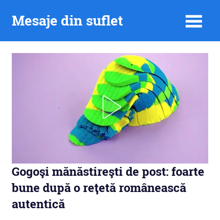
Skip
Mesaje din suflet
to
content
Gogoşi mănăstireşti de post: foarte
bune după o reţetă românească
autentică