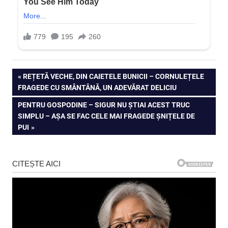
Navigare
PREVIOUS
REȚETĂ VECHE, DIN CAIETELE BUNICII – CORNULEȚELE
POST:
FRAGEDE CU SMÂNTÂNĂ, UN ADEVĂRAT DELICIU
în
NEXT
PENTRU GOSPODINE – SIGUR NU ȘTIAI ACEST TRUC
articole
POST:
SIMPLU – AȘA SE FAC CELE MAI FRAGEDE ȘNIȚELE DE
PUI