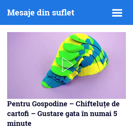
Skip
Mesaje din suflet
to
content
Pentru Gospodine – Chifteluțe de
cartofi – Gustare gata în numai 5
minute