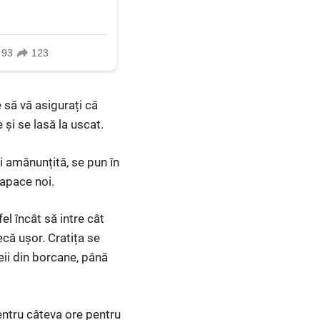
 să vă asigurați că
 și se lasă la uscat.
i amănunțită, se pun în
capace noi.
el încât să intre cât
ecă ușor. Cratița se
eii din borcane, până
pentru câteva ore pentru