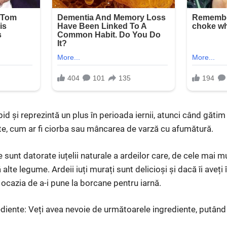
apid și reprezintă un plus în perioada iernii, atunci când găt
te, cum ar fi ciorba sau mâncarea de varză cu afumătură.
sunt datorate iuțelii naturale a ardeilor care, de cele mai mul
lte legume. Ardeii iuți murați sunt delicioși și dacă îi aveți 
 ocazia de a-i pune la borcane pentru iarnă.
ediente: Veți avea nevoie de următoarele ingrediente, putând s