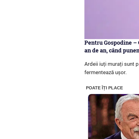
Pentru Gospodine – C
an de an, când pune
Ardeii iuți murați sunt 
fermentează ușor.