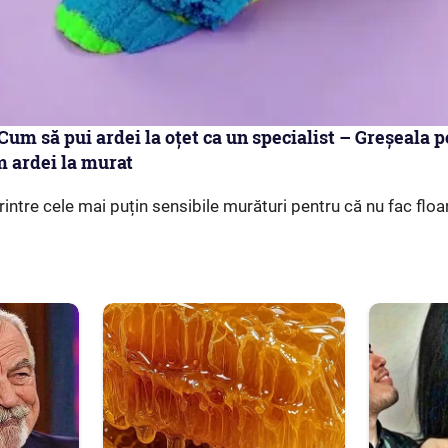
um să pui ardei la oțet ca un specialist – Greșeala pe
m ardei la murat
printre cele mai puțin sensibile murături pentru că nu fac floa