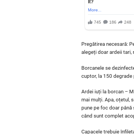
Pregătirea necesară: Pen
alegeți doar ardeii tari
Borcanele se dezinfecte
cuptor, la 150 degrade 
Ardei iuți la borcan – M
mai mulți. Apa, oțetul, 
pune pe foc doar până s
când sunt complet acop
Capacele trebuie înfile