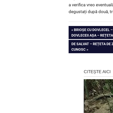
a verifica vreo eventual
degustați după două, t
Navigare
PREVIOUS
BRIOȘE CU DOVLECEL – 
POST:
DOVLECEII AȘA – REȚET
în
NEXT
DE SALVAT – REȚETA DE 
articole
POST:
CUNOSC