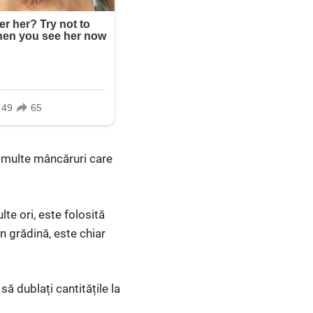
im multe mâncăruri care
te ori, este folosită
în grădină, este chiar
ă dublați cantitățile la