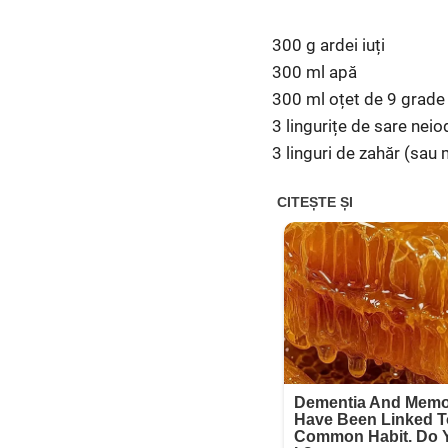
300 g ardei iuți
300 ml apă
300 ml oțet de 9 grade
3 lingurițe de sare neio
3 linguri de zahăr (sau 