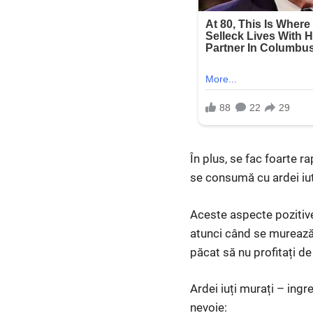
În plus, se fac foarte r
se consumă cu ardei iu
Aceste aspecte pozitive 
atunci când se murează a
păcat să nu profitați de
Ardei iuți murați – ingr
nevoie: