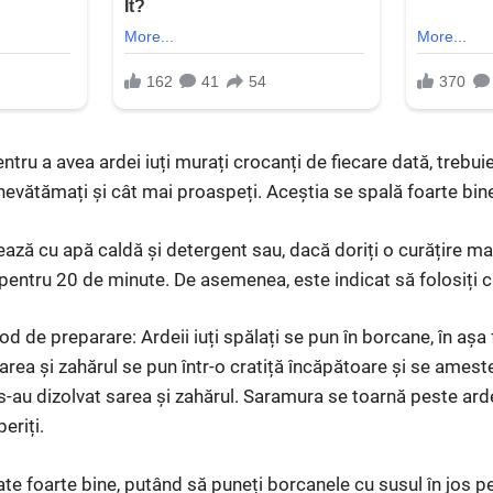
tru a avea ardei iuți murați crocanți de fiecare dată, trebuie
, nevătămați și cât mai proaspeți. Aceștia se spală foarte bine
ază cu apă caldă și detergent sau, dacă doriți o curățire ma
pentru 20 de minute. De asemenea, este indicat să folosiți 
od de preparare: Ardeii iuți spălați se pun în borcane, în așa f
sarea și zahărul se pun într-o cratiță încăpătoare și se amest
-au dizolvat sarea și zahărul. Saramura se toarnă peste ard
eriți.
tate foarte bine, putând să puneți borcanele cu susul în jos 