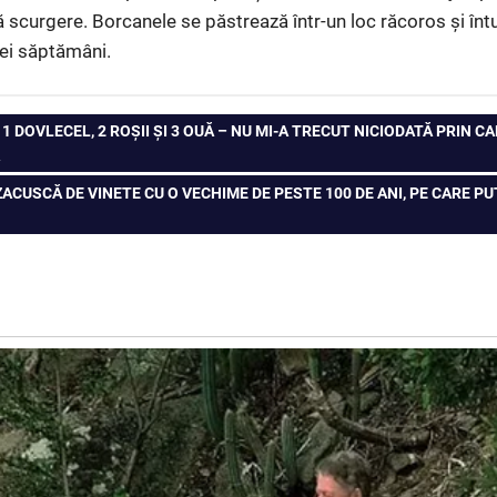
ă scurgere. Borcanele se păstrează într-un loc răcoros și înt
rei săptămâni.
1 DOVLECEL, 2 ROȘII ȘI 3 OUĂ – NU MI-A TRECUT NICIODATĂ PRIN 
A
ZACUSCĂ DE VINETE CU O VECHIME DE PESTE 100 DE ANI, PE CARE P