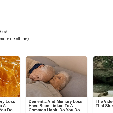
dată
miere de albine)