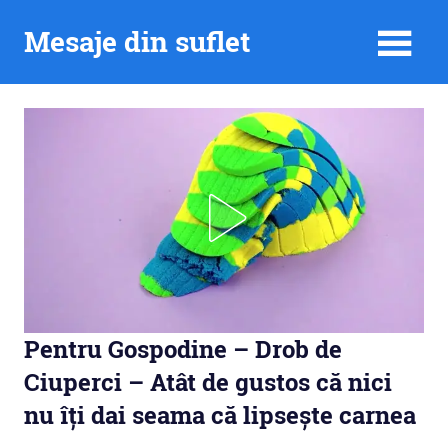
Skip
Mesaje din suflet
to
content
Pentru Gospodine – Drob de
Ciuperci – Atât de gustos că nici
nu îți dai seama că lipsește carnea