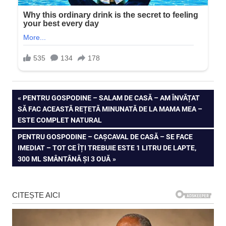
Navigare
PREVIOUS
PENTRU GOSPODINE – SALAM DE CASĂ – AM ÎNVĂȚAT
POST:
SĂ FAC ACEASTĂ REȚETĂ MINUNATĂ DE LA MAMA MEA –
în
ESTE COMPLET NATURAL
articole
NEXT
PENTRU GOSPODINE – CAȘCAVAL DE CASĂ – SE FACE
POST:
IMEDIAT – TOT CE ÎȚI TREBUIE ESTE 1 LITRU DE LAPTE,
300 ML SMÂNTÂNĂ ȘI 3 OUĂ