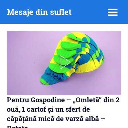
Skip
Mesaje din suflet
to
content
Pentru Gospodine – „Omletă” din 2
ouă, 1 cartof și un sfert de
căpățână mică de varză albă –