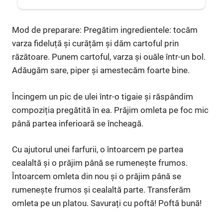
Mod de preparare: Pregătim ingredientele: tocăm
varza fideluță și curățăm și dăm cartoful prin
răzătoare. Punem cartoful, varza și ouăle într-un bol.
Adăugăm sare, piper și amestecăm foarte bine.
Încingem un pic de ulei într-o tigaie și răspândim
compoziția pregătită în ea. Prăjim omleta pe foc mic
până partea inferioară se încheagă.
Cu ajutorul unei farfurii, o întoarcem pe partea
cealaltă și o prăjim până se rumenește frumos.
Întoarcem omleta din nou și o prăjim până se
rumenește frumos și cealaltă parte. Transferăm
omleta pe un platou. Savurați cu poftă! Poftă bună!