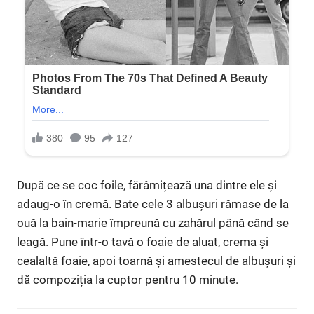
După ce se coc foile, fărâmițează una dintre ele și
adaug-o în cremă. Bate cele 3 albușuri rămase de la
ouă la bain-marie împreună cu zahărul până când se
leagă. Pune într-o tavă o foaie de aluat, crema și
cealaltă foaie, apoi toarnă și amestecul de albușuri și
dă compoziția la cuptor pentru 10 minute.