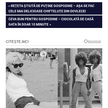
Navigare
PREVIOUS
REȚETA ȘTIUTĂ DE PUȚINE GOSPODINE – AȘA SE FAC
POST:
CELE MAI DELICIOASE CHIFTELUȚE DIN DOVLECEI
în
NEXT
CEVA BUN PENTRU GOSPODINE – CIOCOLATĂ DE CASĂ
articole
POST:
GATA ÎN DOAR 10 MINUTE