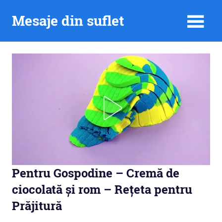
Skip
Mesaje din suflet
to
content
Pentru Gospodine – Cremă de
ciocolată și rom – Rețeta pentru
Prăjitură