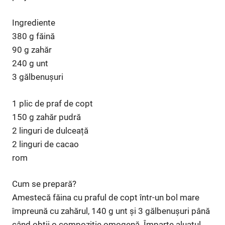
Ingrediente
380 g făină
90 g zahăr
240 g unt
3 gălbenușuri
1 plic de praf de copt
150 g zahăr pudră
2 linguri de dulceață
2 linguri de cacao
rom
Cum se prepară?
Amestecă făina cu praful de copt într-un bol mare
împreună cu zahărul, 140 g unt și 3 gălbenușuri până
când obții o compoziție omogenă. Împarte aluatul