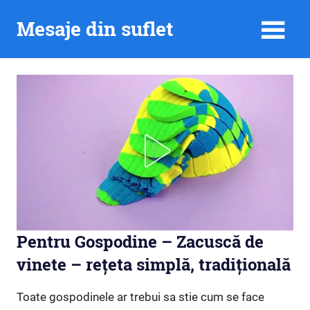
Skip
Mesaje din suflet
to
content
Pentru Gospodine – Zacuscă de
vinete – rețeta simplă, tradițională
Toate gospodinele ar trebui sa stie cum se face