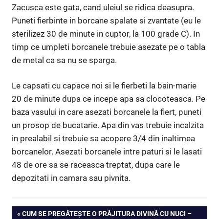
Zacusca este gata, cand uleiul se ridica deasupra.
Puneti fierbinte in borcane spalate si zvantate (eu le
sterilizez 30 de minute in cuptor, la 100 grade C). In
timp ce umpleti borcanele trebuie asezate pe o tabla
de metal ca sa nu se sparga.
Le capsati cu capace noi si le fierbeti la bain-marie
20 de minute dupa ce incepe apa sa clocoteasca. Pe
baza vasului in care asezati borcanele la fiert, puneti
un prosop de bucatarie. Apa din vas trebuie incalzita
in prealabil si trebuie sa acopere 3/4 din inaltimea
borcanelor. Asezati borcanele intre paturi si le lasati
48 de ore sa se raceasca treptat, dupa care le
depozitati in camara sau pivnita.
Navigare
PREVIOUS
CUM SE PREGĂTEȘTE O PRĂJITURA DIVINĂ CU NUCI –