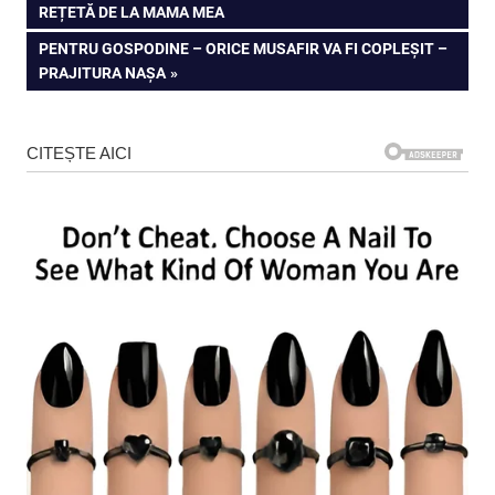
POST:
REȚETĂ DE LA MAMA MEA
în
NEXT
PENTRU GOSPODINE – ORICE MUSAFIR VA FI COPLEȘIT –
articole
POST:
PRAJITURA NAȘA