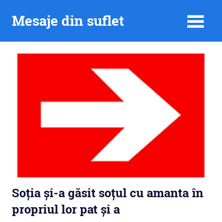
Skip
Mesaje din suflet
to
content
Soția și-a găsit soțul cu amanta în
propriul lor pat și a