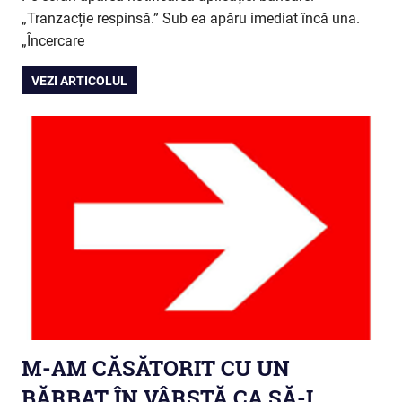
„Tranzacție respinsă.” Sub ea apăru imediat încă una.
„Încercare
VEZI ARTICOLUL
M-AM CĂSĂTORIT CU UN
BĂRBAT ÎN VÂRSTĂ CA SĂ-I