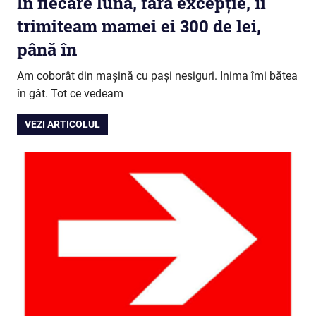
În fiecare lună, fără excepție, îi
trimiteam mamei ei 300 de lei,
până în
Am coborât din mașină cu pași nesiguri. Inima îmi bătea
în gât. Tot ce vedeam
VEZI ARTICOLUL