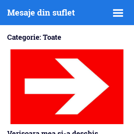
Skip
Mesaje din suflet
to
content
Categorie:
Toate
Verișoara mea și-a deschis