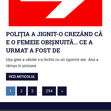
POLIȚIA A JIGNIT-O CREZÂND CĂ
E O FEMEIE OBIȘNUITĂ… CE A
URMAT A FOST DE
Ușa grea a celulei s-a închis cu un zgomot sec. Ana a
rămas în picioare
VEZI ARTICOLUL
Paginație
Next
1
2
3
…
294
»
Posts
articole