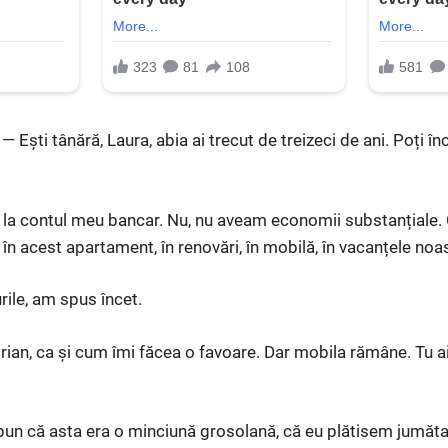
— Ești tânără, Laura, abia ai trecut de treizeci de ani. Poți în
la contul meu bancar. Nu, nu aveam economii substanțiale. 
n acest apartament, în renovări, în mobilă, în vacanțele noas
urile, am spus încet.
drian, ca și cum îmi făcea o favoare. Dar mobila rămâne. Tu a
un că asta era o minciună grosolană, că eu plătisem jumătat