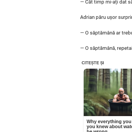
— Cât timp mi-ați dat s
Adrian păru ușor surpr
— O săptămână ar trebui
— O săptămână, repetai 