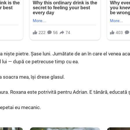
ca niște pietre. Șase luni. Jumătate de an în care el venea aca
l lui — după ce petrecuse timp cu ea.
 soacra mea, își drese glasul.
aura. Roxana este potrivită pentru Adrian. E tânără, educată și
 repetai eu mecanic.