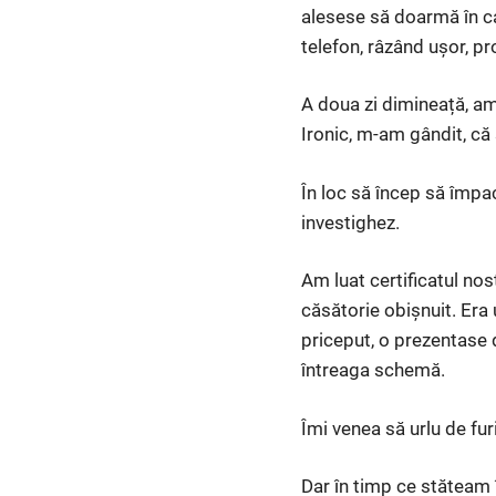
alesese să doarmă în ca
telefon, râzând ușor, p
A doua zi dimineață, am
Ironic, m-am gândit, că 
În loc să încep să împac
investighez.
Am luat certificatul nos
căsătorie obișnuit. Era
priceput, o prezentase d
întreaga schemă.
Îmi venea să urlu de fu
Dar în timp ce stăteam 