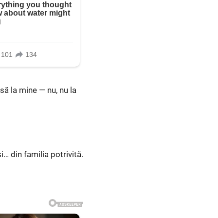
să la mine — nu, nu la
… din familia potrivită.