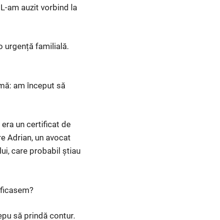
L-am auzit vorbind la
 urgență familială.
urmă: am început să
 era un certificat de
re Adrian, un avocat
ui, care probabil știau
rificasem?
epu să prindă contur.