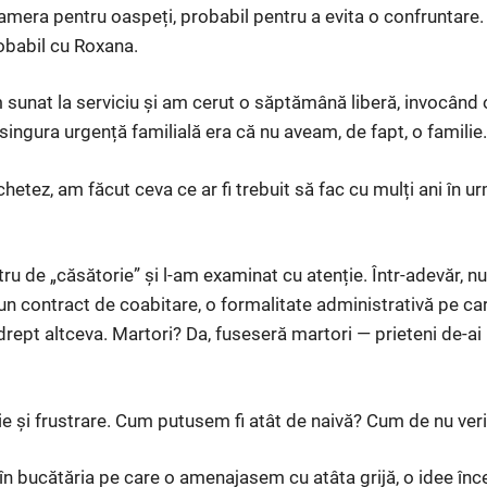
mera pentru oaspeți, probabil pentru a evita o confruntare. 
robabil cu Roxana.
 sunat la serviciu și am cerut o săptămână liberă, invocând o
singura urgență familială era că nu aveam, de fapt, o familie.
hetez, am făcut ceva ce ar fi trebuit să fac cu mulți ani în 
tru de „căsătorie” și l-am examinat cu atenție. Într-adevăr, nu
 un contract de coabitare, o formalitate administrativă pe ca
rept altceva. Martori? Da, fuseseră martori — prieteni de-ai l
rie și frustrare. Cum putusem fi atât de naivă? Cum de nu ve
în bucătăria pe care o amenajasem cu atâta grijă, o idee înc