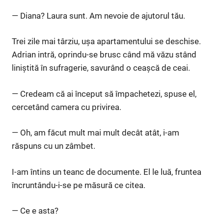
— Diana? Laura sunt. Am nevoie de ajutorul tău.
Trei zile mai târziu, ușa apartamentului se deschise.
Adrian intră, oprindu-se brusc când mă văzu stând
liniștită în sufragerie, savurând o ceașcă de ceai.
— Credeam că ai început să împachetezi, spuse el,
cercetând camera cu privirea.
— Oh, am făcut mult mai mult decât atât, i-am
răspuns cu un zâmbet.
I-am întins un teanc de documente. El le luă, fruntea
încruntându-i-se pe măsură ce citea.
— Ce e asta?