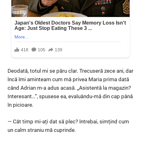
Deodată, totul mi se păru clar. Trecuseră zece ani, dar
încă îmi aminteam cum mă privea Maria prima dată
când Adrian m-a adus acasă. „Asistentă la magazin?
Interesant…”, spusese ea, evaluându-mă din cap până
în picioare.
— Cât timp mi-ați dat să plec? întrebai, simțind cum
un calm straniu mă cuprinde.