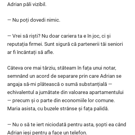
Adrian păli vizibil.
— Nu poți dovedi nimic.
— Vrei să riști? Nu doar cariera ta e în joc, ci și
reputația firmei. Sunt sigură că partenerii tăi seniori
ar fi încântați să afle.
Câteva ore mai târziu, stăteam în fața unui notar,
semnând un acord de separare prin care Adrian se
angaja să-mi plătească o sumă substanțială —
echivalentul a jumătate din valoarea apartamentului
— precum și o parte din economiile lor comune.
Maria asista, cu buzele strânse și fața palidă.
— Nu o să te iert niciodată pentru asta, șopti ea când
Adrian ieși pentru a face un telefon.