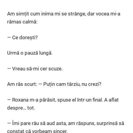
Am simțit cum inima mi se strânge, dar vocea mi-a
rămas calmă:
— Ce dorești?
Urmă o pauză lungă.
— Vreau să-mi cer scuze.
Am râs scurt: — Puțin cam târziu, nu crezi?
— Roxana m-a părăsit, spuse el într-un final. A aflat
despre… tot.
— Îmi pare rău să aud asta, am răspuns, surprinsă să
constat că vorbeam sincer.