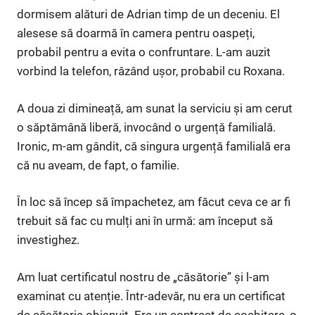
dormisem alături de Adrian timp de un deceniu. El
alesese să doarmă în camera pentru oaspeți,
probabil pentru a evita o confruntare. L-am auzit
vorbind la telefon, râzând ușor, probabil cu Roxana.
A doua zi dimineață, am sunat la serviciu și am cerut
o săptămână liberă, invocând o urgență familială.
Ironic, m-am gândit, că singura urgență familială era
că nu aveam, de fapt, o familie.
În loc să încep să împachetez, am făcut ceva ce ar fi
trebuit să fac cu mulți ani în urmă: am început să
investighez.
Am luat certificatul nostru de „căsătorie” și l-am
examinat cu atenție. Într-adevăr, nu era un certificat
de căsătorie obișnuit. Era un contract de coabitare, o