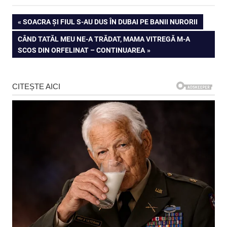
Navigare
PREVIOUS
SOACRA ȘI FIUL S-AU DUS ÎN DUBAI PE BANII NURORII
POST:
NEXT
CÂND TATĂL MEU NE-A TRĂDAT, MAMA VITREGĂ M-A
în
POST:
SCOS DIN ORFELINAT – CONTINUAREA
articole