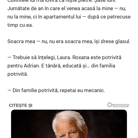
Cuvintele lui mă loviră ca niște pietre. Șase luni.
Jumătate de an în care el venea acasă la mine — nu,
nu la mine, ci în apartamentul lui — după ce petrecuse
timp cu ea.
Soacra mea — nu, nu era soacra mea, își drese glasul.
— Trebuie să înțelegi, Laura. Roxana este potrivită
pentru Adrian. E tânără, educată și… din familia
potrivită.
— Din familie potrivită, repetai eu mecanic.