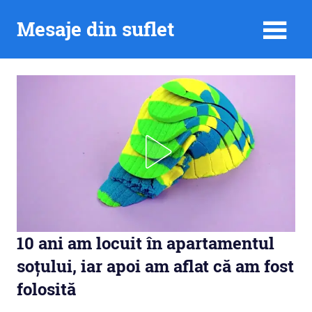
Skip
Mesaje din suflet
to
content
10 ani am locuit în apartamentul
soțului, iar apoi am aflat că am fost
folosită