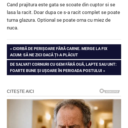
Cand prajitura este gata se scoate din cuptor si se
lasa la racit. Doar dupa ce s-a racit complet se poate
turna glazura. Optional se poate orna cu miez de
nuca.
Navigare
PREVIOUS
CIORBĂ DE PERIȘOARE FĂRĂ CARNE. MERGE LA FIX
POST:
ACUM: SĂ NE ZICI DACĂ ȚI-A PLĂCUT
în
NEXT
DE SALVAT! CORNURI CU GEM FĂRĂ OUĂ, LAPTE SAU UNT:
articole
POST:
FOARTE BUNE ȘI UȘOARE ÎN PERIOADA POSTULUI