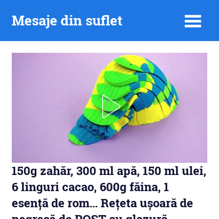
Skip
Mesaje din suflet
to
content
150g zahăr, 300 ml apă, 150 ml ulei,
6 linguri cacao, 600g făina, 1
esență de rom… Rețeta ușoară de