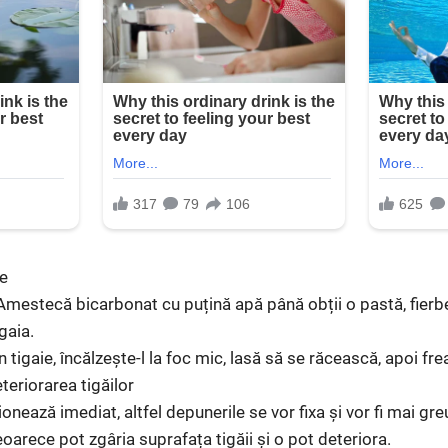
re
mestecă bicarbonat cu puțină apă până obții o pastă, fierbe
gaia.
n tigaie, încălzește-l la foc mic, lasă să se răcească, apoi fr
eteriorarea tigăilor
ționează imediat, altfel depunerile se vor fixa și vor fi mai gr
deoarece pot zgâria suprafața tigăii și o pot deteriora.