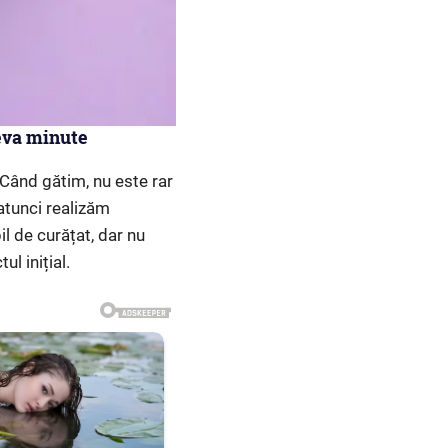
teva minute
: Când gătim, nu este rar
 atunci realizăm
il de curățat, dar nu
l inițial.