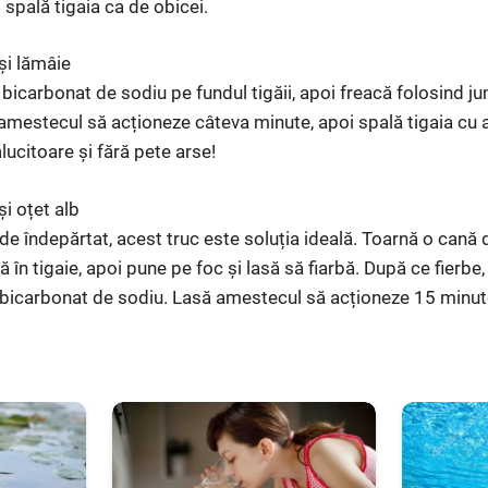
 spală tigaia ca de obicei.
și lămâie
 bicarbonat de sodiu pe fundul tigăii, apoi freacă folosind j
 amestecul să acționeze câteva minute, apoi spală tigaia cu 
ălucitoare și fără pete arse!
i oțet alb
 de îndepărtat, acest truc este soluția ideală. Toarnă o cană d
în tigaie, apoi pune pe foc și lasă să fiarbă. După ce fierbe,
bicarbonat de sodiu. Lasă amestecul să acționeze 15 minute