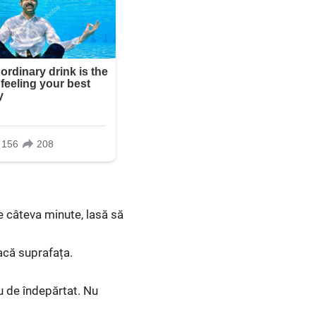
 câteva minute, lasă să
eacă suprafața.
eu de îndepărtat. Nu