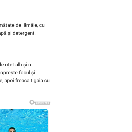
umătate de lămâie, cu
apă și detergent.
e oțet alb și o
 oprește focul și
, apoi freacă tigaia cu