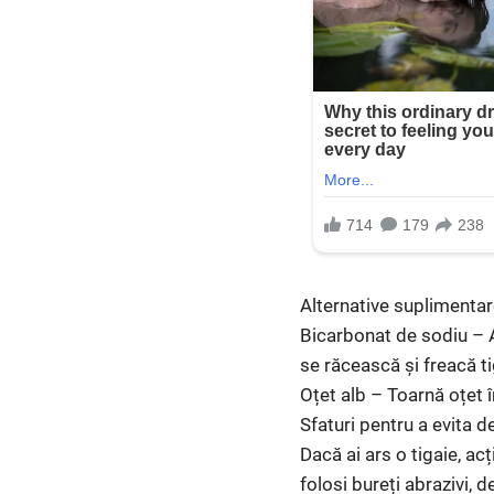
Alternative suplimenta
Bicarbonat de sodiu – A
se răcească și freacă ti
Oțet alb – Toarnă oțet î
Sfaturi pentru a evita d
Dacă ai ars o tigaie, ac
folosi bureți abrazivi, 