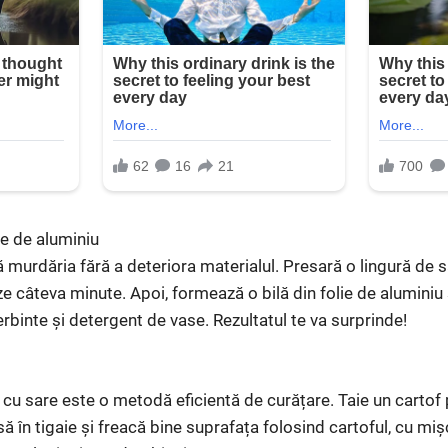
ie de aluminiu
 murdăria fără a deteriora materialul. Presară o lingură de 
eze câteva minute. Apoi, formează o bilă din folie de aluminiu
erbinte și detergent de vase. Rezultatul te va surprinde!
cu sare este o metodă eficientă de curățare. Taie un cartof
ă în tigaie și freacă bine suprafața folosind cartoful, cu miș