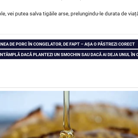
, vei putea salva tigăile arse, prelungindu-le durata de viaț
RNEA DE PORC ÎN CONGELATOR, DE FAPT – AȘA O PĂSTREZI CORECT
 ÎNTÂMPLĂ DACĂ PLANTEZI UN SMOCHIN SAU DACĂ AI DEJA UNUL ÎN C