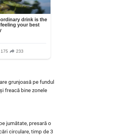
sare grunjoasă pe fundul
 și freacă bine zonele
 pe jumătate, presară o
cări circulare, timp de 3