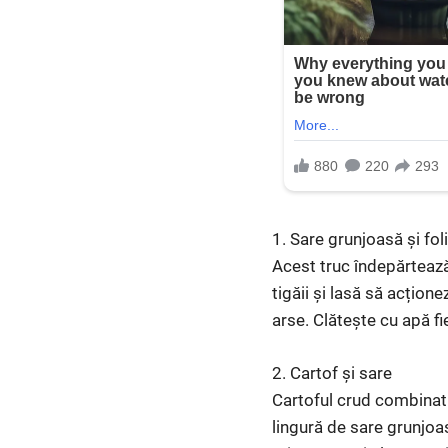
1. Sare grunjoasă și fol
Acest truc îndepărtează
tigăii și lasă să acțion
arse. Clătește cu apă fi
2. Cartof și sare
Cartoful crud combinat 
lingură de sare grunjoas