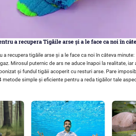
entru a recupera Tigăile arse și a le face ca noi în câ
ru a recupera tigăile arse și a le face ca noi în câteva minute
gaz. Mirosul puternic de ars ne aduce înapoi la realitate, iar
onizat și fundul tigăii acoperit cu resturi arse. Pare imposib
4 metode simple și eficiente pentru a reda tigăilor tale aspectu