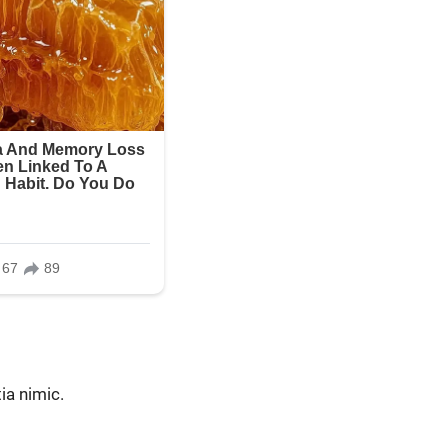
tia nimic.
.