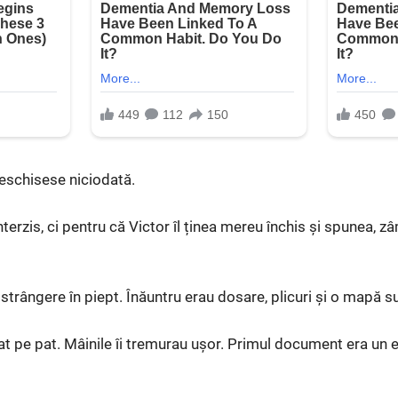
deschisese niciodată.
nterzis, ci pentru că Victor îl ținea mereu închis și spunea, zâ
o strângere în piept. Înăuntru erau dosare, plicuri și o mapă su
at pe pat. Mâinile îi tremurau ușor. Primul document era un 