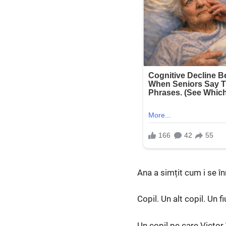
Ana a simțit cum i se î
Copil. Un alt copil. Un f
Un copil pe care Victor 