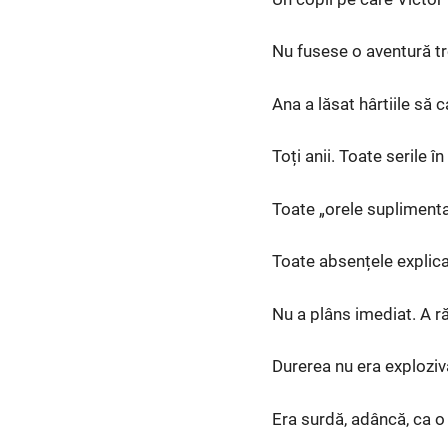
Nu fusese o aventură tr
Ana a lăsat hârtiile să c
Toți anii. Toate serile î
Toate „orele suplimenta
Toate absențele explica
Nu a plâns imediat. A r
Durerea nu era exploziv
Era surdă, adâncă, ca o 