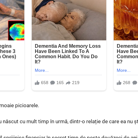
nmoaie picioarele.
iu născut cu mult timp în urmă, dintr-o relație de care ea nu ș
îl sprijinise financiar în secret timp de peste douăzeci de ani