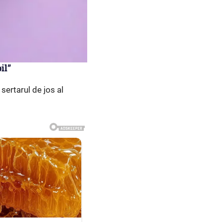
il”
sertarul de jos al