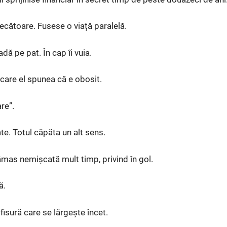
ecătoare. Fusese o viață paralelă.
adă pe pat. În cap îi vuia.
n care el spunea că e obosit.
re”.
te. Totul căpăta un alt sens.
ămas nemișcată mult timp, privind în gol.
ă.
fisură care se lărgește încet.