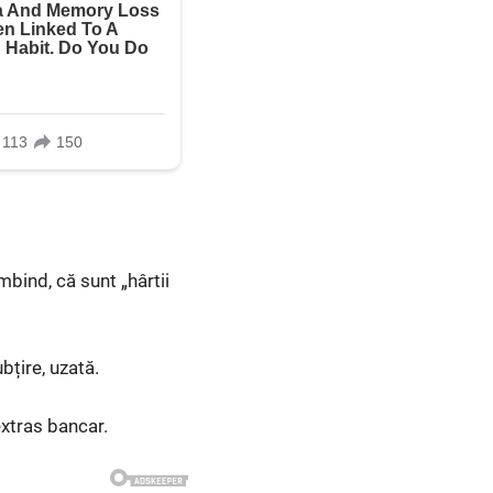
mbind, că sunt „hârtii
bțire, uzată.
extras bancar.