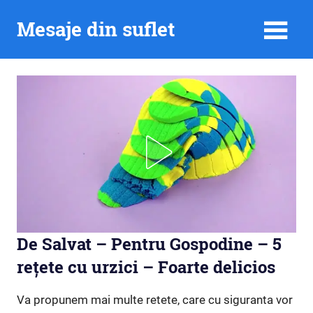
Skip
Mesaje din suflet
to
content
De Salvat – Pentru Gospodine – 5
rețete cu urzici – Foarte delicios
Va propunem mai multe retete, care cu siguranta vor