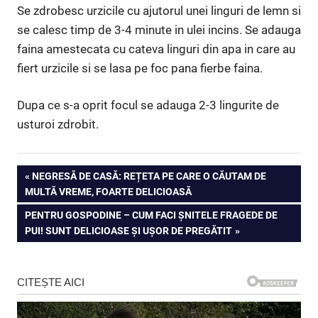
Se zdrobesc urzicile cu ajutorul unei linguri de lemn si
se calesc timp de 3-4 minute in ulei incins. Se adauga
faina amestecata cu cateva linguri din apa in care au
fiert urzicile si se lasa pe foc pana fierbe faina.
Dupa ce s-a oprit focul se adauga 2-3 lingurite de
usturoi zdrobit.
Navigare
PREVIOUS
NEGRESĂ DE CASĂ: REȚETA PE CARE O CĂUTAM DE
POST:
MULTĂ VREME, FOARTE DELICIOASĂ
în
NEXT
PENTRU GOSPODINE – CUM FACI ȘNITELE FRAGEDE DE
articole
POST:
PUI! SUNT DELICIOASE ȘI UȘOR DE PREGĂTIT