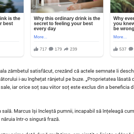
tala zâmbetul satisfăcut, crezând că actele semnate îi desc
ătorului i-au înghețat rânjetul pe buze. „Proprietatea lăsată
 sale, iar orice soț sau viitor soț este exclus din a beneficia 
sală. Marcus își încleștă pumnii, incapabil să înțeleagă cum 
 năruia într-o singură frază.