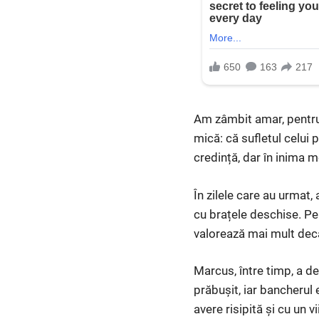
Am zâmbit amar, pentru 
mică: că sufletul celui 
credință, dar în inima 
În zilele care au urmat
cu brațele deschise. Pe
valorează mai mult dec
Marcus, între timp, a dev
prăbușit, iar bancherul
avere risipită și cu un vi