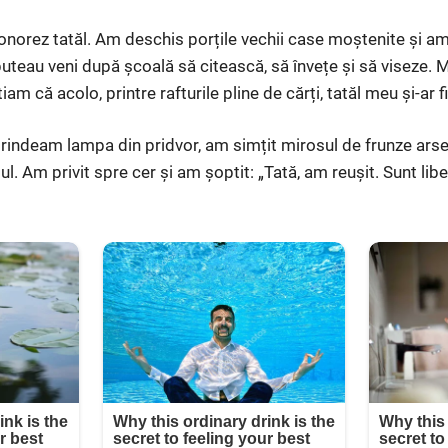
 onorez tatăl. Am deschis porțile vechii case moștenite și a
puteau veni după școală să citească, să învețe și să viseze. M
iam că acolo, printre rafturile pline de cărți, tatăl meu și-ar 
prindeam lampa din pridvor, am simțit mirosul de frunze ars
l. Am privit spre cer și am șoptit: „Tată, am reușit. Sunt libe