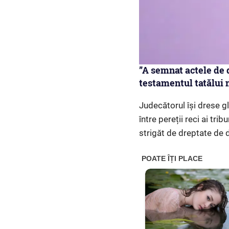
”A semnat actele de 
testamentul tatălui
Judecătorul își drese g
între pereții reci ai tr
strigăt de dreptate de