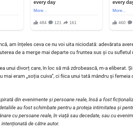
âncă, am înțeles ceva ce nu voi uita niciodată: adevărata aver
puterea de a merge mai departe cu fruntea sus și cu sufletul 
ea unui divorț care, în loc să mă zdrobească, m-a eliberat. Ș
u mai eram „soția cuiva”, ci fiica unui tată mândru și femeia 
pirată din evenimente și persoane reale, însă a fost ficționaliz
etaliile au fost schimbate pentru a proteja intimitatea și pent
nare cu persoane reale, în viață sau decedate, sau cu evenim
 intenționată de către autor.