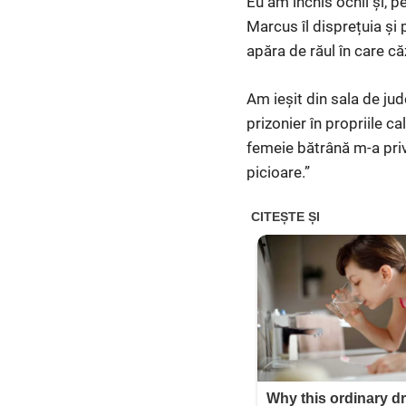
Eu am închis ochii și, 
Marcus îl disprețuia și 
apăra de răul în care c
Am ieșit din sala de jud
prizonier în propriile c
femeie bătrână m-a privi
picioare.”