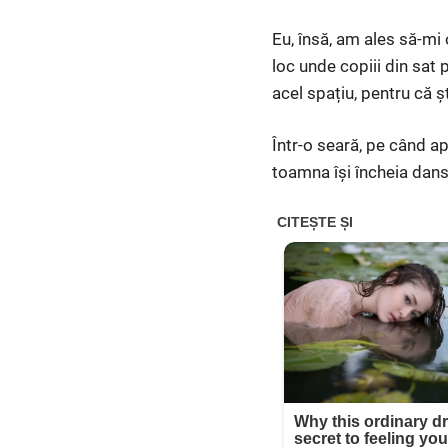
Eu, însă, am ales să-mi
loc unde copiii din sat 
acel spațiu, pentru că șt
Într-o seară, pe când a
toamna își încheia dansu