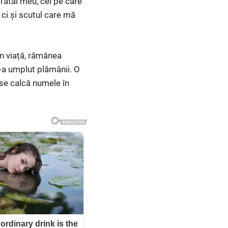
Tatăl meu, cel pe care
 ci și scutul care mă
in viață, rămânea
i-a umplut plămânii. O
 se calcă numele în