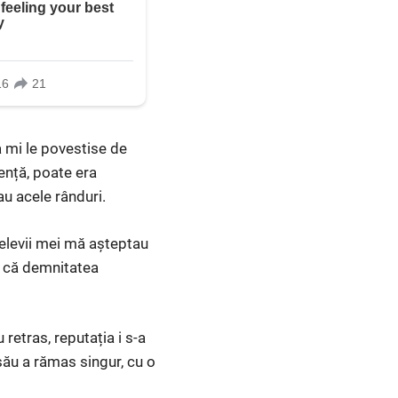
a mi le povestise de
dență, poate era
u acele rânduri.
 elevii mei mă așteptau
a că demnitatea
 retras, reputația i s-a
său a rămas singur, cu o