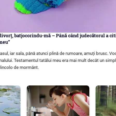
divorț, batjocorindu-mă – Până când judecătorul a citi
 meu”
lasul, iar sala, până atunci plină de rumoare, amuți brusc. V
ibunalului. Testamentul tatălui meu era mai mult decât un simpl
 dincolo de mormânt.