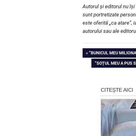
Autorul și editorul nu î
sunt portretizate person
este oferită „ca atare”, 
autorului sau ale editoru
Navigare
PREVIOUS
”BUNICUL MEU MILIONA
POST:
NEXT
”SOȚUL MEU A PUS 
în
POST:
articole