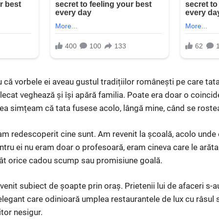
că vorbele ei aveau gustul tradițiilor românești pe care tat
plecat veghează și își apără familia. Poate era doar o coinci
mea simțeam că tata fusese acolo, lângă mine, când se rostea
, am redescoperit cine sunt. Am revenit la școală, acolo unde
ntru ei nu eram doar o profesoară, eram cineva care le arăt
ât orice cadou scump sau promisiune goală.
enit subiect de șoapte prin oraș. Prietenii lui de afaceri s-au
 elegant care odinioară umplea restaurantele de lux cu râsul 
itor nesigur.