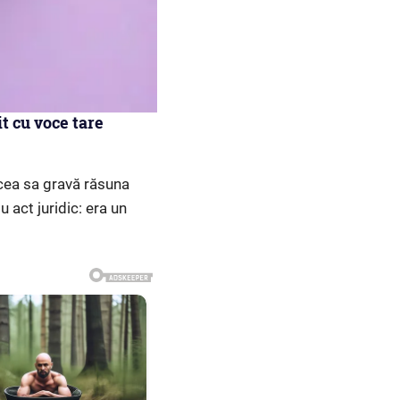
t cu voce tare
ocea sa gravă răsuna
u act juridic: era un