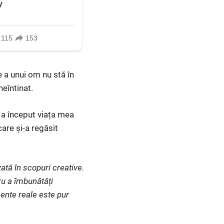
e a unui om nu stă în
neîntinat.
i a început viața mea
care și-a regăsit
ată în scopuri creative.
ru a îmbunătăți
ente reale este pur