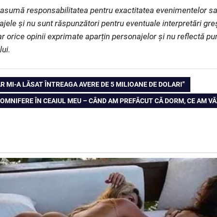
și asumă responsabilitatea pentru exactitatea evenimentelor s
ajele și nu sunt răspunzători pentru eventuale interpretări gr
iar orice opinii exprimate aparțin personajelor și nu reflectă p
lui.
R MI-A LĂSAT ÎNTREAGA AVERE DE 5 MILIOANE DE DOLARI”
SOMNIFERE ÎN CEAIUL MEU – CÂND AM PREFĂCUT CĂ DORM, CE AM 