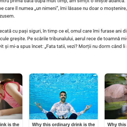
pentru prima dată după mult timp, am simțit o liniște adâncă. 
pe care îl numea „un nimeni”, îmi lăsase nu doar o moștenire,
ăzusem.
ecată cu pași siguri, în timp ce el, omul care îmi furase ani d
alcule greșite. Pe scările tribunalului, aerul rece de toamnă m
t și mi-a spus încet: „Fata tatii, vezi? Morții nu dorm când li