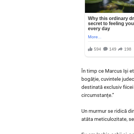
În timp ce Marcus își e
bogăție, cuvintele judec
destinată exclusiv fiicei
circumstanțe.”
Un murmur se ridică din 
atâta meticulozitate, se