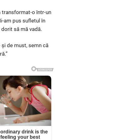
m transformat-o într-un
i-am pus sufletul în
fi dorit să mă vadă.
e și de must, semn că
ră.”