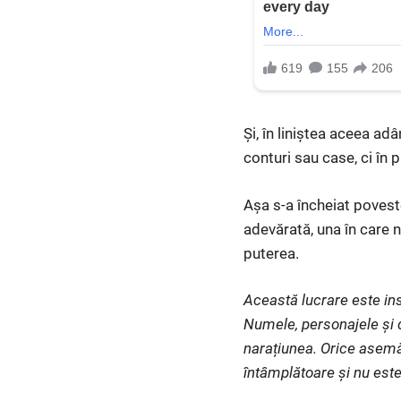
Și, în liniștea aceea ad
conturi sau case, ci în 
Așa s-a încheiat povest
adevărată, una în care n
puterea.
Această lucrare este ins
Numele, personajele și d
narațiunea. Orice asemă
întâmplătoare și nu este