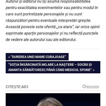
Autorul și editorul nu își asumă responsabilitatea
pentru exactitatea evenimentelor sau pentru modul în
care sunt portretizate personajele și nu sunt
răspunzători pentru eventuale interpretări greșite.
Această poveste este oferită „ca atare”, iar orice opinii
exprimate aparțin personajelor și nu reflectă punctele
de vedere ale autorului sau ale editorului.
Navigare
PREVIOUS
”DUREREA UNEI MAME CURAJOASE”
POST:
NEXT
”SOȚIA ÎNSĂRCINATĂ MO.ARE LA NAȘTERE – SOCRII ȘI
în
POST:
AMANTA SĂRBĂTORESC PÂNĂ CÂND MEDICUL SPUNE”
articole