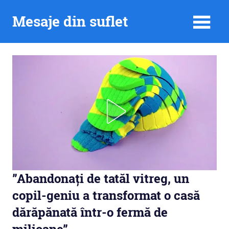
Skip
Mesaje din suflet
to
content
”Abandonați de tatăl vitreg, un
copil-geniu a transformat o casă
dărăpănată într-o fermă de