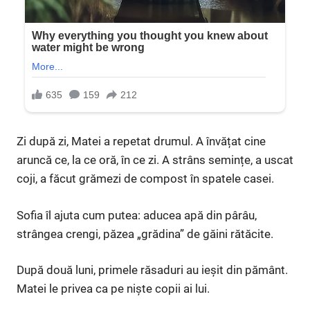
Zi după zi, Matei a repetat drumul. A învățat cine
aruncă ce, la ce oră, în ce zi. A strâns semințe, a uscat
coji, a făcut grămezi de compost în spatele casei.
Sofia îl ajuta cum putea: aducea apă din pârâu,
strângea crengi, păzea „grădina” de găini rătăcite.
După două luni, primele răsaduri au ieșit din pământ.
Matei le privea ca pe niște copii ai lui.